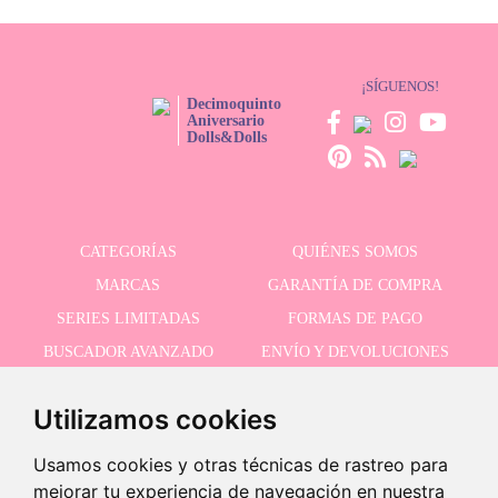
¡SÍGUENOS!
Decimoquinto
Aniversario
Dolls&Dolls
CATEGORÍAS
QUIÉNES SOMOS
MARCAS
GARANTÍA DE COMPRA
SERIES LIMITADAS
FORMAS DE PAGO
BUSCADOR AVANZADO
ENVÍO Y DEVOLUCIONES
OFERTAS
CONTACTO
Utilizamos cookies
Usamos cookies y otras técnicas de rastreo para
RECIBE NUESTRAS ÚLTIMAS NOVEDADES
mejorar tu experiencia de navegación en nuestra