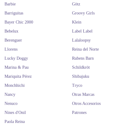
Barbie
Götz
Barriguitas
Groovy Girls
Bayer Chic 2000
Klein
Bebelux
Label Label
Berenguer
Lalaloopsy
Llorens
Reina del Norte
Lucky Doggy
Rubens Barn
Marina & Pau
Schildkröt
Mariquita Pérez
Shibajuku
Monchhichi
Tryco
Nancy
Otras Marcas
Nenuco
Otros Accesorios
Nines d'Onil
Patrones
Paola Reina