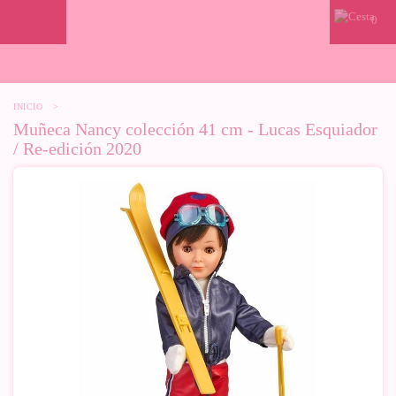
0
INICIO
>
Muñeca Nancy colección 41 cm - Lucas Esquiador
/ Re-edición 2020