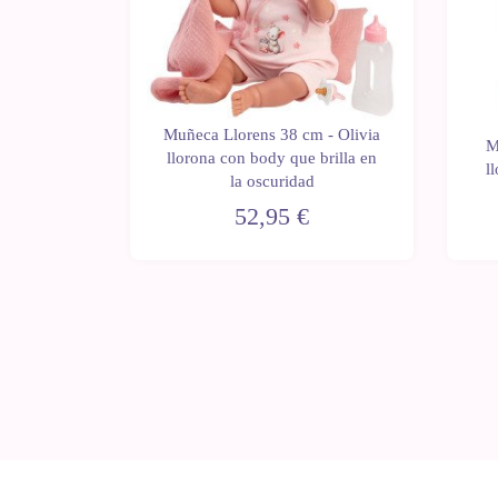
m - Chloe
Muñeca Llorens 38 cm - Olivia
M
junto
llorona con body que brilla en
l
alitos
la oscuridad
52,95 €