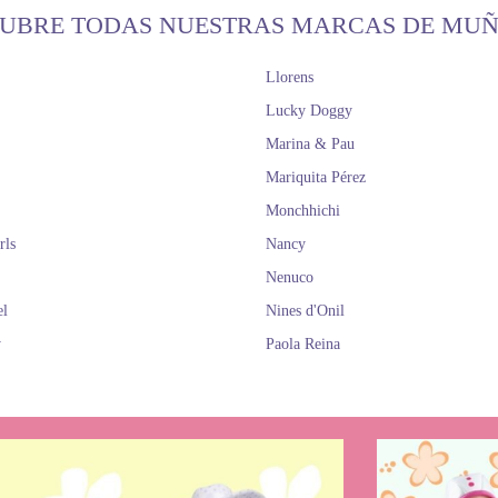
UBRE TODAS NUESTRAS MARCAS DE MU
Llorens
Lucky Doggy
Marina & Pau
Mariquita Pérez
Monchhichi
rls
Nancy
Nenuco
el
Nines d'Onil
y
Paola Reina