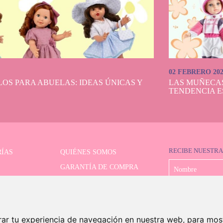
02 FEBRERO 20
OS PARA ABUELAS: IDEAS ÚNICAS Y
LAS MUÑECA
TENDENCIA E
RECIBE NUESTRA
ÍAS
QUIÉNES SOMOS
GARANTÍA DE COMPRA
LIMITADAS
FORMAS DE PAGO
OR AVANZADO
ENVÍO Y DEVOLUCIONES
CONTACTO
rar tu experiencia de navegación en nuestra web, para mos