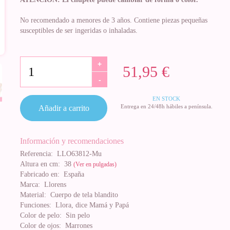
No recomendado a menores de 3 años. Contiene piezas pequeñas
susceptibles de ser ingeridas o inhaladas.
+
51,95 €
-
EN STOCK
Entrega en 24/48h hábiles a península.
Añadir a carrito
Información y recomendaciones
Referencia:
LLO63812-Mu
Altura en cm:
38
(Ver en pulgadas)
Fabricado en:
España
Marca:
Llorens
Material:
Cuerpo de tela blandito
Funciones:
Llora, dice Mamá y Papá
Color de pelo:
Sin pelo
Color de ojos:
Marrones