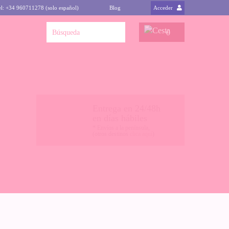
el: +34 960711278 (solo español)
Blog
Acceder
0
Entrega en 24/48h
en días hábiles
* Envíos a la península,
(otros destinos
clica aquí
)