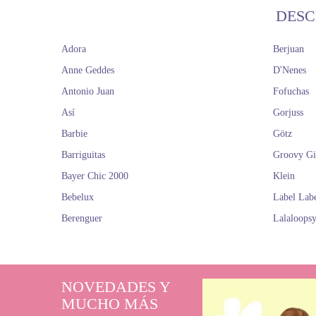
DESC
Adora
Berjuan
Anne Geddes
D'Nenes
Antonio Juan
Fofuchas
Así
Gorjuss
Barbie
Götz
Barriguitas
Groovy Gi
Bayer Chic 2000
Klein
Bebelux
Label Lab
Berenguer
Lalaloops
NOVEDADES Y
MUCHO MÁS