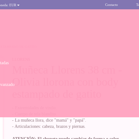
Contacto
T
oneda:
EUR
ESTAMPADO DE GATITO
LLORENS
itadas
Muñeca Llorens 38 cm -
Olivia llorona con body
avanzado
estampado de gatito
- Extremidades de vinilo.
- Cuerpo de tela blandito.
- La muñeca llora, dice "mamá" y "papá".
- Articulaciones: cabeza, brazos y piernas.
ATENCIÓN: El chupete puede cambiar de forma o color.