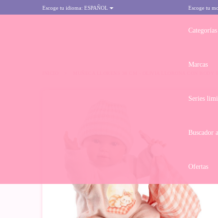
Escoge tu idioma:
ESPAÑOL
Escoge tu m
Categorías
Marcas
INICIO
>
MUÑECA LLORENS 38 CM - OLIVIA LLORONA CON BODY 
Series lim
Buscador 
Ofertas