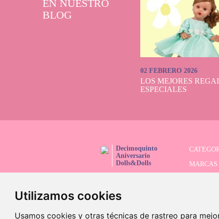
EN NUESTRO
BLOG
02 FEBRERO 2026
LOS MEJORES REGAL
ESPECIALES
Decimoquinto
CATEGOR
Aniversario
Dolls&Dolls
MARCAS
¡SÍGUENOS!
SERIES 
Utilizamos cookies
BUSCAD
OFERTAS
Usamos cookies y otras técnicas de rastreo para mejo