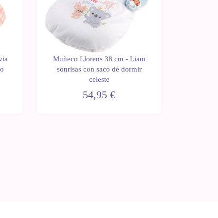
via
Muñeco Llorens 38 cm - Liam
Muñeca L
do
sonrisas con saco de dormir
sonrisa
celeste
54,95 €