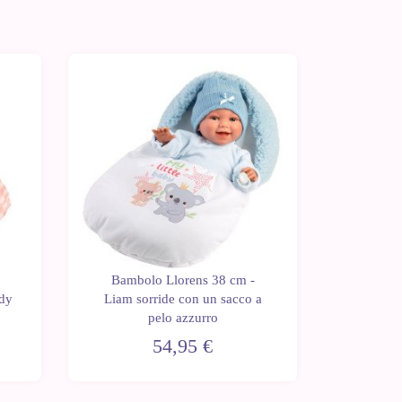
Bambolo Llorens 38 cm -
Bambo
dy
Liam sorride con un sacco a
Chloe s
pelo azzurro
54,95 €