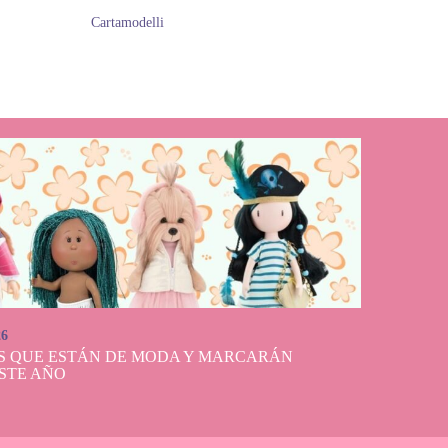
Cartamodelli
26
S QUE ESTÁN DE MODA Y MARCARÁN
STE AÑO