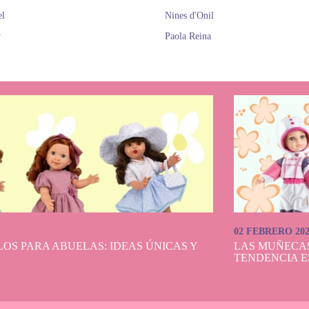
el
Nines d'Onil
y
Paola Reina
02 FEBRERO 20
OS PARA ABUELAS: IDEAS ÚNICAS Y
LAS MUÑECA
TENDENCIA E