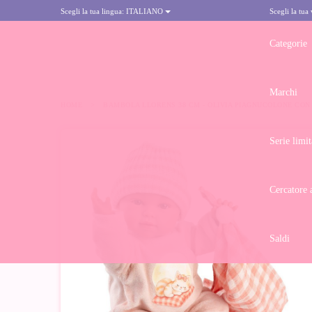
Scegli la tua lingua:
ITALIANO
Scegli la tua
Categorie
Marchi
HOME
>
BAMBOLA LLORENS 38 CM - OLIVIA PIAGNUCOLONE CON 
Serie limit
Cercatore 
Saldi