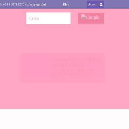
l: +34 960711278 (solo spagnolo)
Blog
Accedi
0
Consegna in 24/48h nei
giorni lavorativi
* Spedizioni verso la penisola,
(altre destinazioni
clicca qui
-in
inglese-)