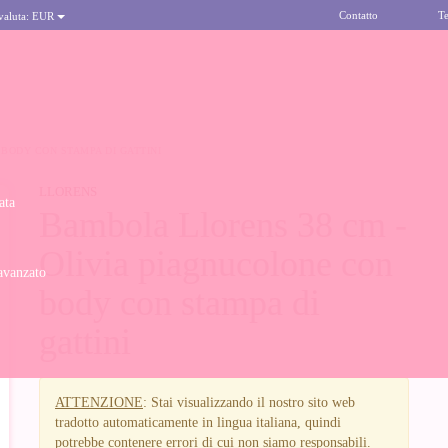
Contatto
Te
 valuta:
EUR
BODY CON STAMPA DI GATTINI
LLORENS
ata
Bambola Llorens 38 cm -
Olivia piagnucolone con
avanzato
body con stampa di
gattini
ATTENZIONE
: Stai visualizzando il nostro sito web
tradotto automaticamente in lingua italiana, quindi
potrebbe contenere errori di cui non siamo responsabili.