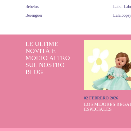
Bebelux
Label Lab
Berenguer
Lalaloops
LE ULTIME
NOVITÀ E
MOLTO ALTRO
SUL NOSTRO
BLOG
02 FEBRERO 2026
LOS MEJORES REGAL
ESPECIALES