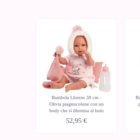
8 cm -
Bambola Llorens 38 cm -
Ba
 completo
Olivia piagnucolone con un
lier
body che si illumina al buio
52,95 €