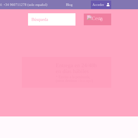
el: +34 960711278 (solo español)
Blog
Acceder
0
Entrega en 24/48h
en días hábiles
* Envíos a la península,
(otros destinos
clica aquí
)