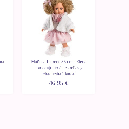
ena
Muñeca Llorens 35 cm - Elena
Muñec
con conjunto de estrellas y
Nicole c
chaquetita blanca
46,95 €