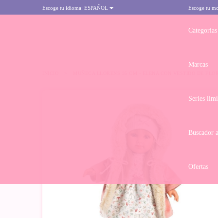
Escoge tu idioma:
ESPAÑOL
Escoge tu m
Categorías
Marcas
INICIO
>
MUÑECA LLORENS 35 CM - ELENA CON VESTIDO DE FL
Series lim
Buscador 
Ofertas