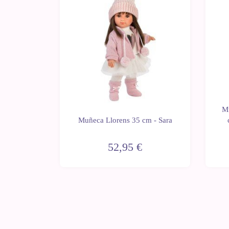
5 cm -
Mu
e hadas y
Muñeca Llorens 35 cm - Sara
52,95 €