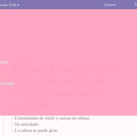
Contacto
T
oneda:
EUR
ORES Y CHAQUETA CON CAPUCHA
LLORENS
itadas
Muñeca Llorens 35 cm -
Elena con vestido de
avanzado
flores y chaqueta con
capucha
- Extremidades de vinilo y cuerpo de relleno.
- No articulado.
- La cabeza se puede girar.