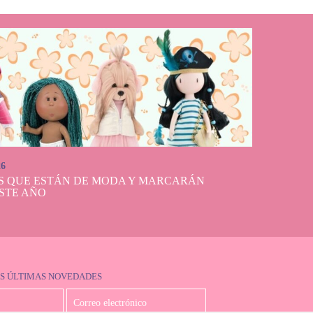
26
S QUE ESTÁN DE MODA Y MARCARÁN
STE AÑO
S ÚLTIMAS NOVEDADES