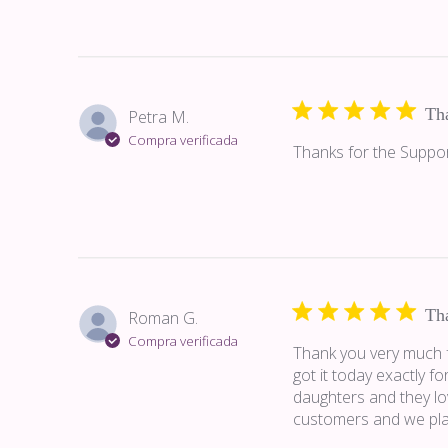
Tha
Petra M.
Compra verificada
Thanks for the Support
Th
Roman G.
Compra verificada
Thank you very much f
got it today exactly fo
daughters and they lov
customers and we pla