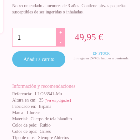
No recomendado a menores de 3 años. Contiene piezas pequeñas
susceptibles de ser ingeridas o inhaladas.
+
49,95 €
-
EN STOCK
Entrega en 24/48h hábiles a península.
Añadir a carrito
Información y recomendaciones
Referencia:
LLO53541-Mu
Altura en cm:
35
(Ver en pulgadas)
Fabricado en:
España
Marca:
Llorens
Material:
Cuerpo de tela blandito
Color de pelo:
Rubio
Color de ojos:
Grises
Tipo de ojos:
Siempre Abiertos