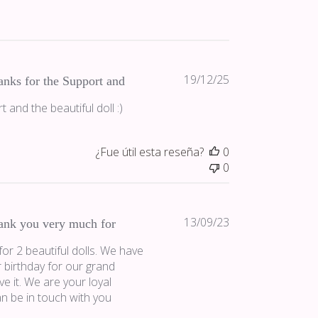
Fecha
19/12/25
nks for the Support and
de
 and the beautiful doll :)
publicación
¿Fue útil esta reseña?
0
0
Fecha
13/09/23
ank you very much for
de
or 2 beautiful dolls. We have
publicación
r birthday for our grand
e it. We are your loyal
n be in touch with you