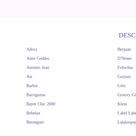
DESC
Adora
Berjuan
Anne Geddes
D'Nenes
Antonio Juan
Fofuchas
Así
Gorjuss
Barbie
Götz
Barriguitas
Groovy Gi
Bayer Chic 2000
Klein
Bebelux
Label Lab
Berenguer
Lalaloops