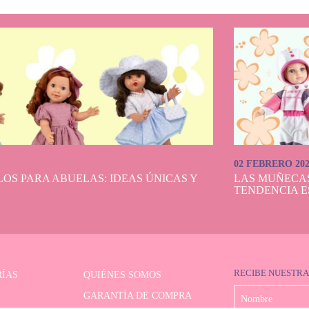
02 FEBRERO 20
OS PARA ABUELAS: IDEAS ÚNICAS Y
LAS MUÑECA
TENDENCIA E
RECIBE NUESTRA
ÍAS
QUIÉNES SOMOS
GARANTÍA DE COMPRA