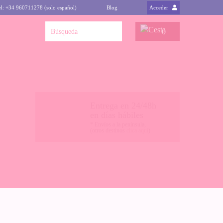
el: +34 960711278 (solo español)
Blog
Acceder
0
Entrega en 24/48h
en días hábiles
* Envíos a la península,
(otros destinos
clica aquí
)