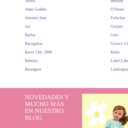
Adora
Berjuan
Anne Geddes
D'Nenes
Antonio Juan
Fofuchas
Así
Gorjuss
Barbie
Götz
Barriguitas
Groovy Gi
Bayer Chic 2000
Klein
Bebelux
Label Lab
Berenguer
Lalaloops
NOVEDADES Y
MUCHO MÁS
EN NUESTRO
BLOG