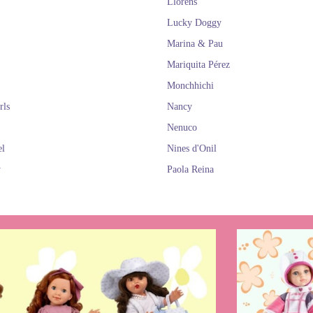
Llorens
Lucky Doggy
Marina & Pau
Mariquita Pérez
Monchhichi
rls
Nancy
Nenuco
el
Nines d'Onil
y
Paola Reina