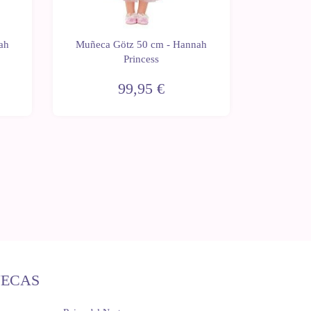
ah
Muñeca Götz 50 cm - Hannah
Caballo
Princess
de h
99,95 €
ÑECAS