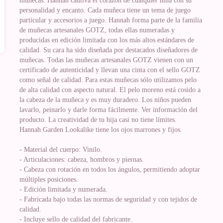
muñecas. Hannah cautiva el corazón de cualquier niña con su
personalidad y encanto. Cada muñeca tiene un tema de juego
particular y accesorios a juego. Hannah forma parte de la familia
de muñecas artesanales GOTZ, todas ellas numeradas y
producidas en edición limitada con los más altos estándares de
calidad. Su cara ha sido diseñada por destacados diseñadores de
muñecas. Todas las muñecas artesanales GOTZ vienen con un
certificado de autenticidad y llevan una cinta con el sello GOTZ
como señal de calidad. Para estas muñecas sólo utilizamos pelo
de alta calidad con aspecto natural. El pelo moreno está cosido a
la cabeza de la muñeca y es muy duradero. Los niños pueden
lavarlo, peinarlo y darle forma fácilmente. Ver información del
producto. La creatividad de tu hija casi no tiene límites.
Hannah Garden Lookalike tiene los ojos marrones y fijos.
- Material del cuerpo: Vinilo.
- Articulaciones: cabeza, hombros y piernas.
- Cabeza con rotación en todos los ángulos, permitiendo adoptar
múltiples posiciones.
- Edición limitada y numerada.
- Fabricada bajo todas las normas de seguridad y con tejidos de
calidad.
- Incluye sello de calidad del fabricante.