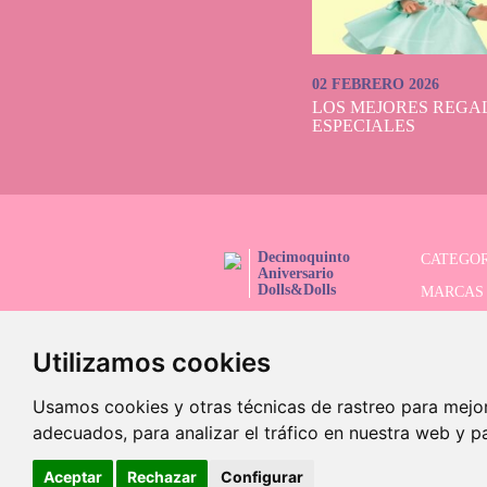
02 FEBRERO 2026
LOS MEJORES REGAL
ESPECIALES
Decimoquinto
CATEGOR
Aniversario
Dolls&Dolls
MARCAS
¡SÍGUENOS!
SERIES 
Utilizamos cookies
BUSCAD
OFERTAS
Usamos cookies y otras técnicas de rastreo para mejo
adecuados, para analizar el tráfico en nuestra web y p
Aceptar
Rechazar
Configurar