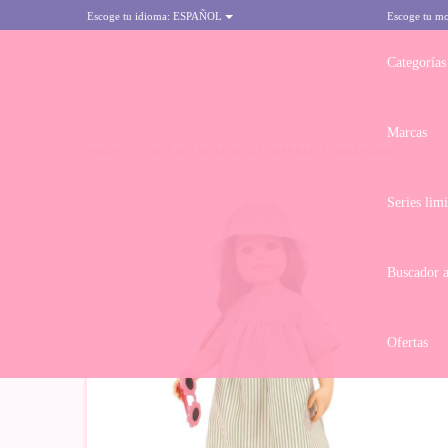
Escoge tu idioma:
ESPAÑOL
Escoge tu m
Categorías
Marcas
INICIO
>
MUÑECA GÖTZ 50 CM - HANNAH SUMMERTIME
Series lim
Buscador 
Ofertas