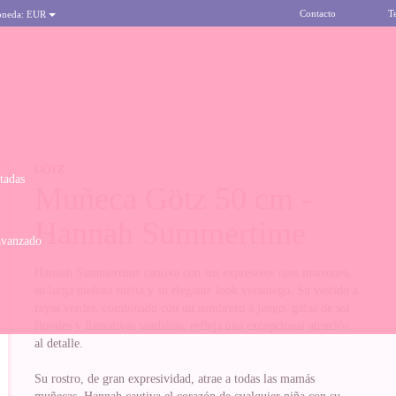
Contacto
T
oneda:
EUR
GÖTZ
itadas
Muñeca Götz 50 cm -
Hannah Summertime
avanzado
Hannah Summertime cautiva con sus expresivos ojos marrones,
su larga melena suelta y su elegante look veraniego. Su vestido a
rayas verdes, combinado con un sombrero a juego, gafas de sol
florales y llamativas sandalias, refleja una excepcional atención
al detalle.
Su rostro, de gran expresividad, atrae a todas las mamás