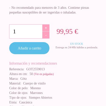
- No recomendado para menores de 3 años. Contiene piezas
pequeñas susceptibles de ser ingeridas o inhaladas.
+
99,95 €
-
EN STOCK
Entrega en 24/48h hábiles a península.
Añadir a carrito
Información y recomendaciones
Referencia:
GOT2559013
Altura en cm:
50
(Ver en pulgadas)
Marca:
Götz
Material:
Cuerpo de vinilo
Color de pelo:
Moreno
Color de ojos:
Marrones
Tipo de ojos:
Siempre Abiertos
Etnia:
Caucásica