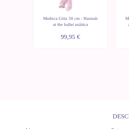
 muñecas
Muñeca Götz 50 cm - Hannah
M
 Götz
at the ballet asiática
99,95 €
DESC