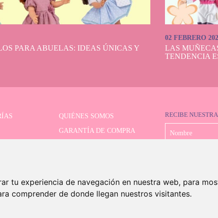
02 FEBRERO 20
OS PARA ABUELAS: IDEAS ÚNICAS Y
LAS MUÑECA
TENDENCIA E
RECIBE NUESTRA
ÍAS
QUIÉNES SOMOS
GARANTÍA DE COMPRA
LIMITADAS
FORMAS DE PAGO
OR AVANZADO
ENVÍO Y DEVOLUCIONES
CONTACTO
rar tu experiencia de navegación en nuestra web, para mos
ara comprender de donde llegan nuestros visitantes.
©2026 Dolls And Dolls. Todos los derechos reservados.
Aviso legal
.
Política de cookies