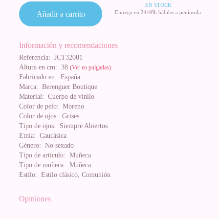
EN STOCK
Entrega en 24/48h hábiles a península.
Añadir a carrito
Información y recomendaciones
Referencia:
JCT32001
Altura en cm:
38
(Ver en pulgadas)
Fabricado en:
España
Marca:
Berenguer Boutique
Material:
Cuerpo de vinilo
Color de pelo:
Moreno
Color de ojos:
Grises
Tipo de ojos:
Siempre Abiertos
Etnia:
Caucásica
Género:
No sexado
Tipo de artículo:
Muñeca
Tipo de muñeca:
Muñeca
Estilo:
Estilo clásico, Comunión
Opiniones