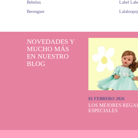
Bebelux
Label Lab
Berenguer
Lalaloops
NOVEDADES Y
MUCHO MÁS
EN NUESTRO
BLOG
02 FEBRERO 2026
LOS MEJORES REGAL
ESPECIALES