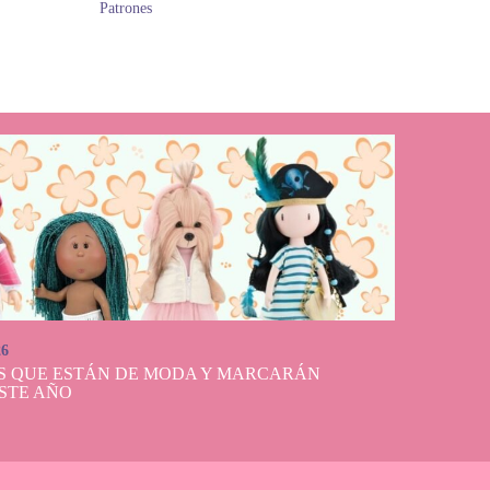
Patrones
26
S QUE ESTÁN DE MODA Y MARCARÁN
STE AÑO