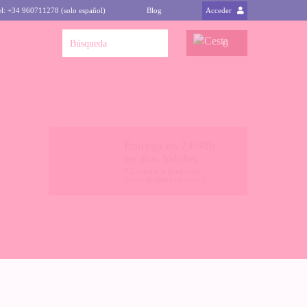
el: +34 960711278 (solo español)
Blog
Acceder
0
Entrega en 24/48h
en días hábiles
* Envíos a la península,
(otros destinos
clica aquí
)