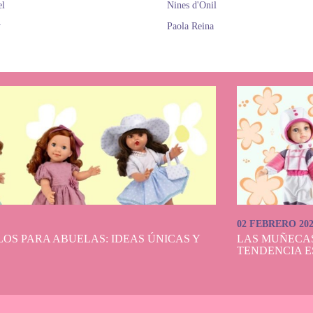
el
Nines d'Onil
y
Paola Reina
02 FEBRERO 20
OS PARA ABUELAS: IDEAS ÚNICAS Y
LAS MUÑECA
TENDENCIA E