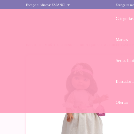
Escoge tu idioma:
ESPAÑOL
Escoge tu m
Categorías
Marcas
INICIO
>
MUÑECA BERENGUER BOUTIQUE 38 CM - CHLOÉ FASHIO
Series lim
Buscador 
Ofertas