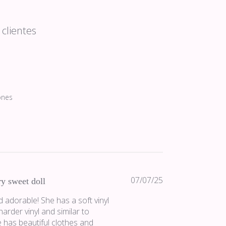
clientes
ones
Fecha
07/07/25
y sweet doll
de
d adorable! She has a soft vinyl
publicación
harder vinyl and similar to
e has beautiful clothes and