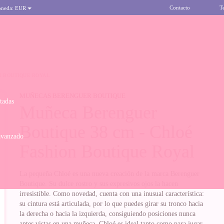
Contacto
T
oneda:
EUR
N BOUTIQUE ROYAL
MUÑECAS BERENGUER BOUTIQUE
itadas
Muñeca Berenguer
Boutique 38 cm - Chloé
avanzado
Fashion Boutique Royal
La pequeña Chloé es una nueva creación de la marca Berenguer
Boutique. Su dulce rostro y sus expresivos ojos la hacen
irresistible. Como novedad, cuenta con una inusual característica:
su cintura está articulada, por lo que puedes girar su tronco hacia
la derecha o hacia la izquierda, consiguiendo posiciones nunca
antes vistas en una muñeca. Chloé es ideal tanto como para jugar