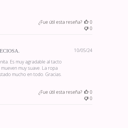
¿Fue útil esta reseña?
0
0
Fecha
10/05/24
ECIOSA.
de
ita. Es muy agradable al tacto
publicación
se mueven muy suave. La ropa
stado mucho en todo. Gracias.
¿Fue útil esta reseña?
0
0