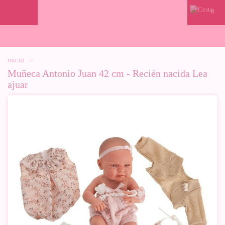
0
INICIO
>
Muñeca Antonio Juan 42 cm - Recién nacida Lea
ajuar