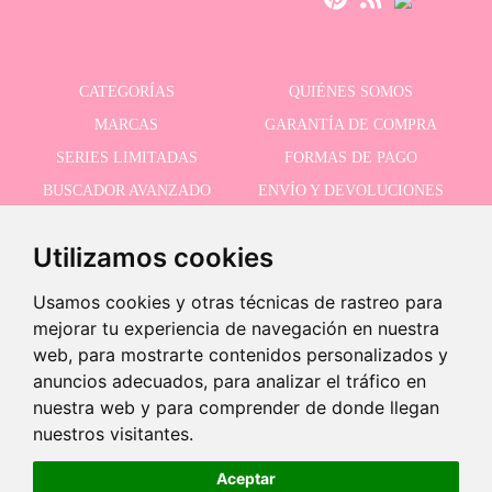
CATEGORÍAS
QUIÉNES SOMOS
MARCAS
GARANTÍA DE COMPRA
SERIES LIMITADAS
FORMAS DE PAGO
BUSCADOR AVANZADO
ENVÍO Y DEVOLUCIONES
OFERTAS
CONTACTO
Utilizamos cookies
Usamos cookies y otras técnicas de rastreo para
RECIBE NUESTRAS ÚLTIMAS NOVEDADES
mejorar tu experiencia de navegación en nuestra
web, para mostrarte contenidos personalizados y
anuncios adecuados, para analizar el tráfico en
¡Últimas unidades!
nuestra web y para comprender de donde llegan
Acepto la política de privacidad
-
nuestros visitantes.
+
60,95 €
Aceptar