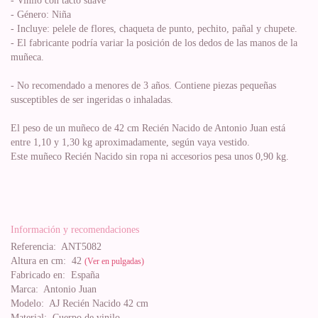
- Vinilo con tacto suave
- Género: Niña
- Incluye: pelele de flores, chaqueta de punto, pechito, pañal y chupete.
- El fabricante podría variar la posición de los dedos de las manos de la
muñeca.
- No recomendado a menores de 3 años. Contiene piezas pequeñas
susceptibles de ser ingeridas o inhaladas.
El peso de un muñeco de 42 cm Recién Nacido de Antonio Juan está
entre 1,10 y 1,30 kg aproximadamente, según vaya vestido.
Este muñeco Recién Nacido sin ropa ni accesorios pesa unos 0,90 kg.
Información y recomendaciones
Referencia:
ANT5082
Altura en cm:
42
(Ver en pulgadas)
Fabricado en:
España
Marca:
Antonio Juan
Modelo:
AJ Recién Nacido 42 cm
Material:
Cuerpo de vinilo