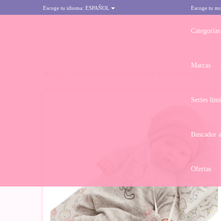
Escoge tu idioma:
ESPAÑOL
Escoge tu m
Categorías
Marcas
INICIO
>
MUÑECA ANTONIO JUAN 27 CM - KIKA GATITOS
Series lim
Buscador 
Ofertas