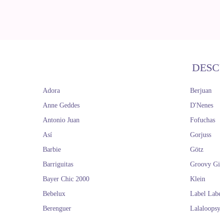
DESC
Adora
Berjuan
Anne Geddes
D'Nenes
Antonio Juan
Fofuchas
Así
Gorjuss
Barbie
Götz
Barriguitas
Groovy Gi
Bayer Chic 2000
Klein
Bebelux
Label Lab
Berenguer
Lalaloops