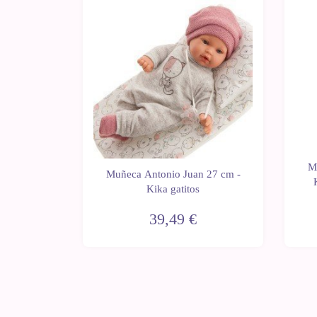
 27 cm -
M
Muñeca Antonio Juan 27 cm -
 saco de
Kika gatitos
39,49 €