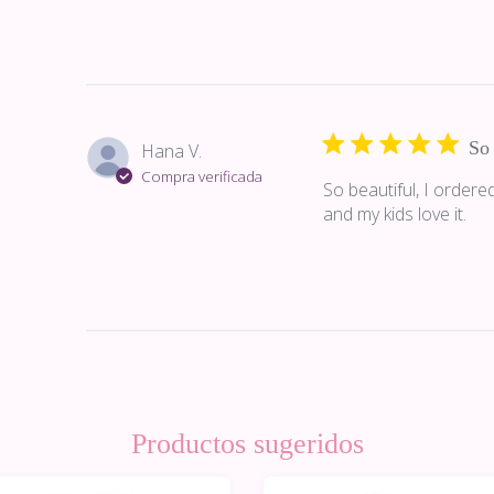
So 
Hana V.
Compra verificada
So beautiful, I ordere
and my kids love it.
Productos sugeridos