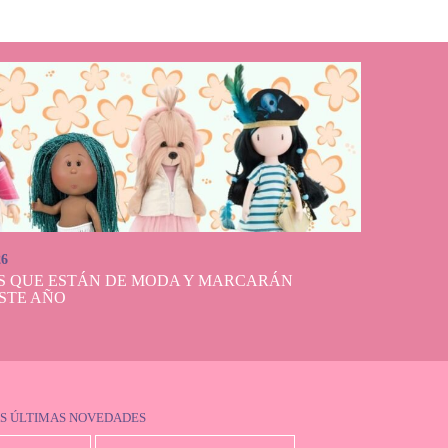
26
S QUE ESTÁN DE MODA Y MARCARÁN
STE AÑO
S ÚLTIMAS NOVEDADES