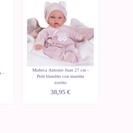
Muñeca Antonio Juan 27 cm -
 -
Muñeca 
Petit blandito con mantita
Petit
zorrito
38,95 €