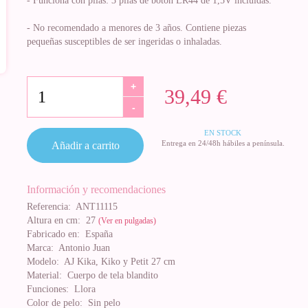
- Funciona con pilas: 3 pilas de botón LR44 de 1,5V incluidas.
- No recomendado a menores de 3 años. Contiene piezas
pequeñas susceptibles de ser ingeridas o inhaladas.
+
39,49 €
-
EN STOCK
Entrega en 24/48h hábiles a península.
Añadir a carrito
Información y recomendaciones
Referencia:
ANT11115
Altura en cm:
27
(Ver en pulgadas)
Fabricado en:
España
Marca:
Antonio Juan
Modelo:
AJ Kika, Kiko y Petit 27 cm
Material:
Cuerpo de tela blandito
Funciones:
Llora
Color de pelo:
Sin pelo