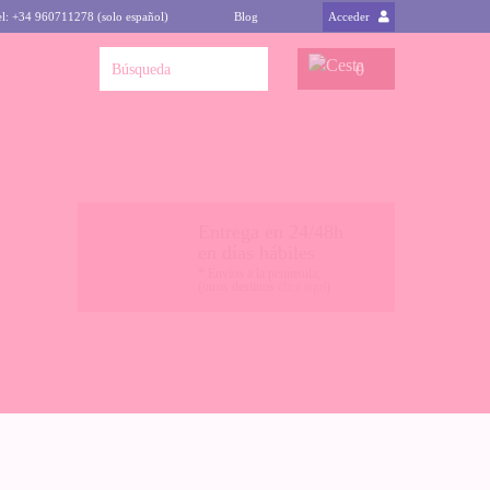
el: +34 960711278 (solo español)
Blog
Acceder
0
Entrega en 24/48h
en días hábiles
* Envíos a la península,
(otros destinos
clica aquí
)