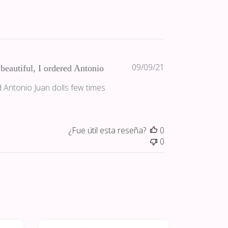
Fecha
09/09/21
beautiful, I ordered Antonio
de
d Antonio Juan dolls few times
publicación
¿Fue útil esta reseña?
0
0