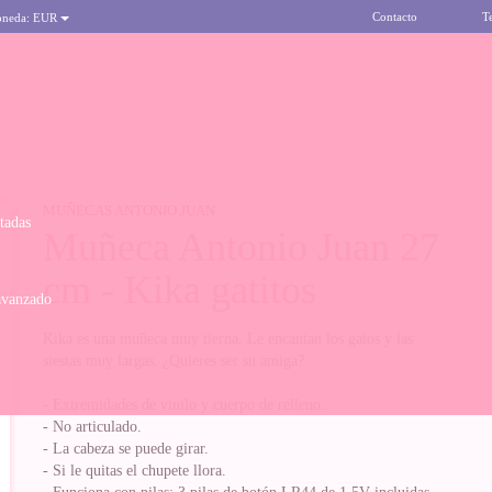
Contacto
T
oneda:
EUR
MUÑECAS ANTONIO JUAN
itadas
Muñeca Antonio Juan 27
cm - Kika gatitos
avanzado
Kika es una muñeca muy tierna. Le encantan los gatos y las
siestas muy largas. ¿Quieres ser su amiga?
- Extremidades de vinilo y cuerpo de relleno.
- No articulado.
- La cabeza se puede girar.
- Si le quitas el chupete llora.