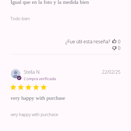
Igual que en la foto y la medida bien
Todo bien
¿Fue útil esta reseña?
0
0
Fech
Stella N.
22/02/25
de
Compra verificada
publi
very happy with purchase
very happy with purchase