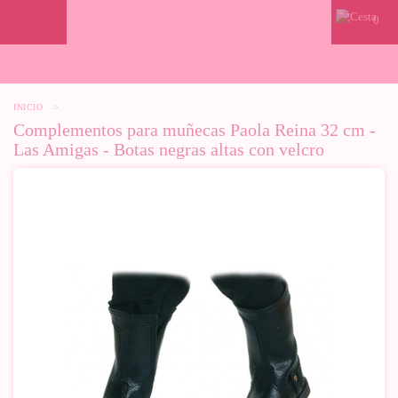
0
INICIO
>
Complementos para muñecas Paola Reina 32 cm -
Las Amigas - Botas negras altas con velcro