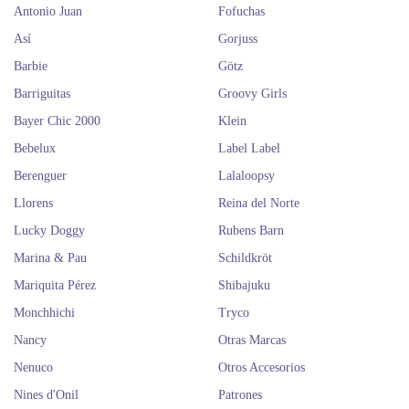
Antonio Juan
Fofuchas
Así
Gorjuss
Barbie
Götz
Barriguitas
Groovy Girls
Bayer Chic 2000
Klein
Bebelux
Label Label
Berenguer
Lalaloopsy
Llorens
Reina del Norte
Lucky Doggy
Rubens Barn
Marina & Pau
Schildkröt
Mariquita Pérez
Shibajuku
Monchhichi
Tryco
Nancy
Otras Marcas
Nenuco
Otros Accesorios
Nines d'Onil
Patrones