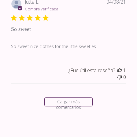
Fech
Jutta L.
04/08/21
de
Compra verificada
publi
So sweet
So sweet nice clothes for the little sweeties
¿Fue útil esta reseña?
1
0
Cargar más
comentarios