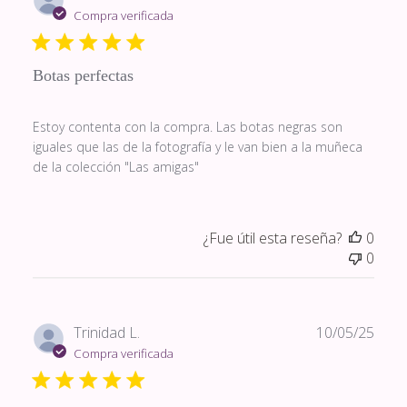
de
Compra verificada
publi
Botas perfectas
Estoy contenta con la compra. Las botas negras son
iguales que las de la fotografía y le van bien a la muñeca
de la colección "Las amigas"
¿Fue útil esta reseña?
0
0
Fech
Trinidad L.
10/05/25
de
Compra verificada
publi