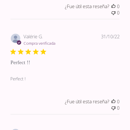
¿Fue útil esta reseña?
0
0
Fech
Valérie G.
31/10/22
de
Compra verificada
publi
Perfect !!
Perfect !
¿Fue útil esta reseña?
0
0