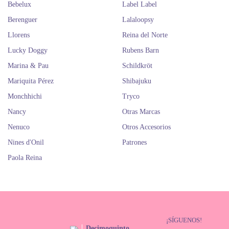
Bebelux
Label Label
Berenguer
Lalaloopsy
Llorens
Reina del Norte
Lucky Doggy
Rubens Barn
Marina & Pau
Schildkröt
Mariquita Pérez
Shibajuku
Monchhichi
Tryco
Nancy
Otras Marcas
Nenuco
Otros Accesorios
Nines d'Onil
Patrones
Paola Reina
¡SÍGUENOS!
Decimoquinto