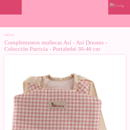
0
INICIO
>
Complementos muñecas Así - Así Dreams -
Colección Patricia - Portabebé 30-46 cm