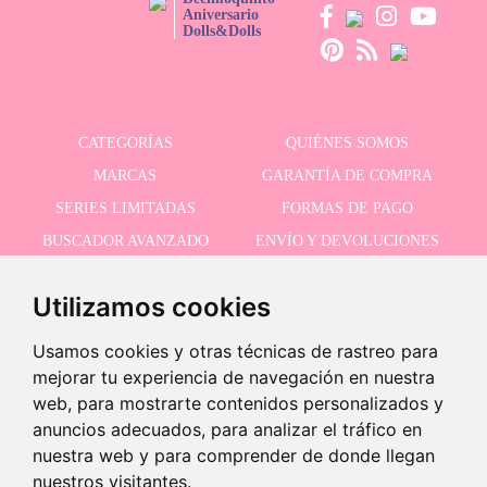
Aniversario
Dolls&Dolls
CATEGORÍAS
QUIÉNES SOMOS
MARCAS
GARANTÍA DE COMPRA
SERIES LIMITADAS
FORMAS DE PAGO
BUSCADOR AVANZADO
ENVÍO Y DEVOLUCIONES
OFERTAS
CONTACTO
Utilizamos cookies
Usamos cookies y otras técnicas de rastreo para
RECIBE NUESTRAS ÚLTIMAS NOVEDADES
mejorar tu experiencia de navegación en nuestra
web, para mostrarte contenidos personalizados y
anuncios adecuados, para analizar el tráfico en
nuestra web y para comprender de donde llegan
Acepto la política de privacidad
nuestros visitantes.