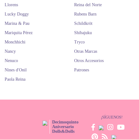
Llorens
Reina del Norte
Lucky Doggy
Rubens Barn
Marina & Pau
Schildkröt
Mariquita Pérez
Shibajuku
Monchhichi
Tryco
Nancy
Otras Marcas
Nenuco
Otros Accesorios
Nines d'Onil
Patrones
Paola Reina
¡SÍGUENOS!
Decimoquinto
Aniversario
Dolls&Dolls