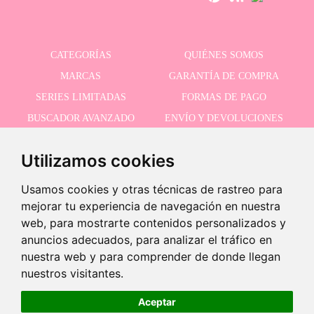
CATEGORÍAS
QUIÉNES SOMOS
MARCAS
GARANTÍA DE COMPRA
SERIES LIMITADAS
FORMAS DE PAGO
BUSCADOR AVANZADO
ENVÍO Y DEVOLUCIONES
OFERTAS
CONTACTO
Utilizamos cookies
Usamos cookies y otras técnicas de rastreo para
RECIBE NUESTRAS ÚLTIMAS NOVEDADES
mejorar tu experiencia de navegación en nuestra
web, para mostrarte contenidos personalizados y
anuncios adecuados, para analizar el tráfico en
nuestra web y para comprender de donde llegan
Acepto la política de privacidad
-
nuestros visitantes.
+
27,45 €
Aceptar