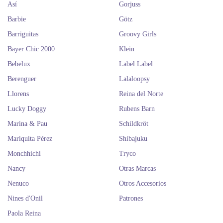
Así
Gorjuss
Barbie
Götz
Barriguitas
Groovy Girls
Bayer Chic 2000
Klein
Bebelux
Label Label
Berenguer
Lalaloopsy
Llorens
Reina del Norte
Lucky Doggy
Rubens Barn
Marina & Pau
Schildkröt
Mariquita Pérez
Shibajuku
Monchhichi
Tryco
Nancy
Otras Marcas
Nenuco
Otros Accesorios
Nines d'Onil
Patrones
Paola Reina