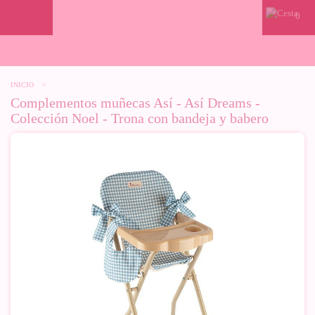
0
INICIO
>
Complementos muñecas Así - Así Dreams -
Colección Noel - Trona con bandeja y babero