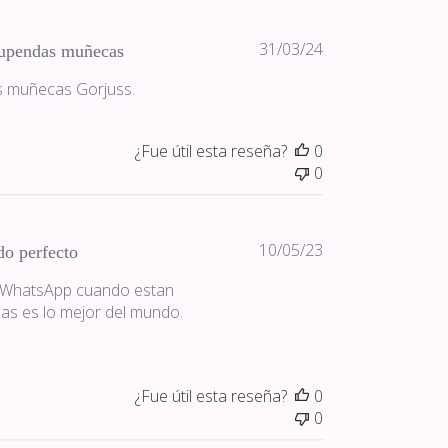
Fecha
31/03/24
tupendas muñecas
de
s muñecas Gorjuss.
publicación
¿Fue útil esta reseña?
0
0
Fecha
10/05/23
o perfecto
de
a WhatsApp cuando estan
publicación
as es lo mejor del mundo.
¿Fue útil esta reseña?
0
0