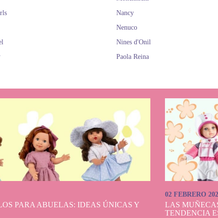
rls
Nancy
Nenuco
el
Nines d'Onil
y
Paola Reina
02 FEBRERO 20
OS PARA ABUELAS: IDEAS ÚNICAS Y
LAS MUÑECA
TENDENCIA E