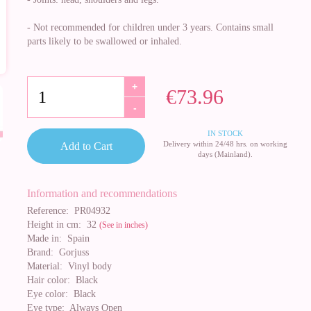
- Not recommended for children under 3 years. Contains small
parts likely to be swallowed or inhaled.
+
€73.96
-
IN STOCK
Delivery within 24/48 hrs. on working
Add to Cart
days (Mainland).
Information and recommendations
Reference:
PR04932
Height in cm:
32
(See in inches)
Made in:
Spain
Brand:
Gorjuss
Material:
Vinyl body
Hair color:
Black
Eye color:
Black
Eye type:
Always Open