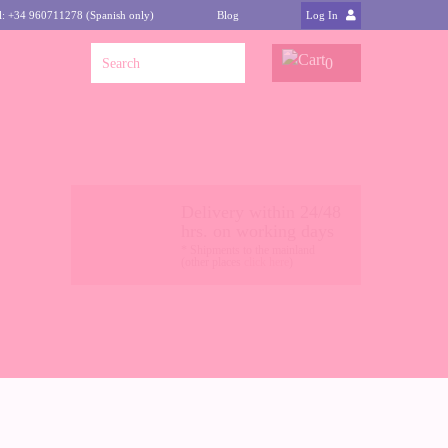
l: +34 960711278 (Spanish only)
Blog
Log In
0
Delivery within 24/48
hrs. on working days
* Shipments to the mainland
(other places
click here
)