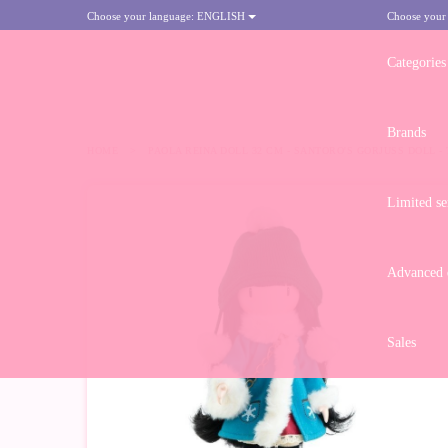
Choose your language:
ENGLISH
Choose your
Categories
Brands
HOME
>
PAOLA REINA DOLL 32 CM - SANTORO'S GORJUSS DOLL -
Limited se
Advanced d
Sales