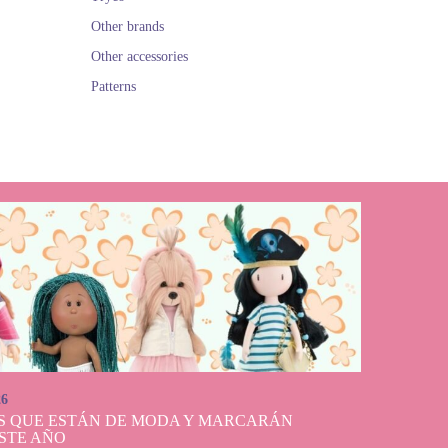
Other brands
Other accessories
Patterns
26
S QUE ESTÁN DE MODA Y MARCARÁN
STE AÑO