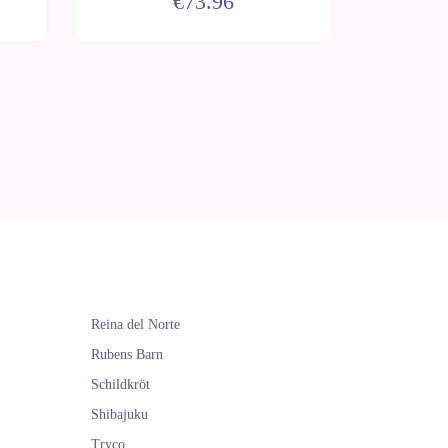
€73.96
Reina del Norte
Rubens Barn
Schildkröt
Shibajuku
Tryco