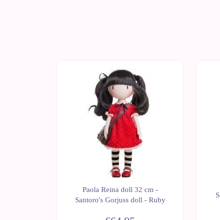
2 cm -
Paola Reina doll 32 cm -
 - School
S
Santoro's Gorjuss doll - Ruby