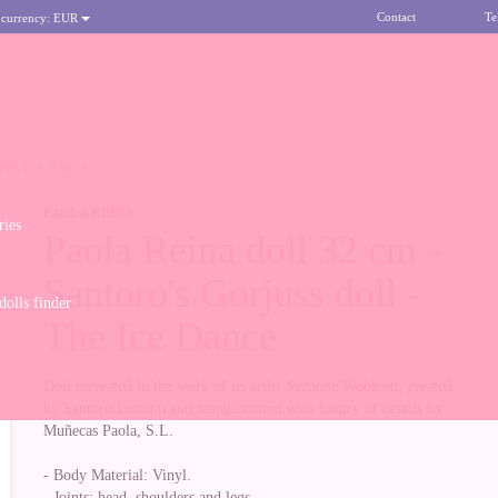
Contact
Te
 currency:
EUR
 THE ICE DANCE
PAOLA REINA
ries
Paola Reina doll 32 cm -
Santoro's Gorjuss doll -
olls finder
The Ice Dance
Doll recreated in the work of its artist Suzanne Woolcott, created
by Santoro London and manufactured with luxury of details by
Muñecas Paola, S.L.
- Body Material: Vinyl.
- Joints: head, shoulders and legs.