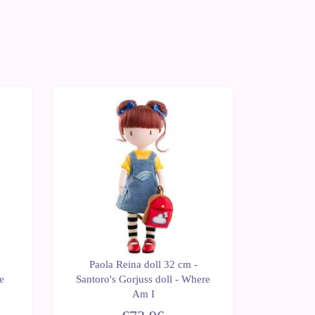
Paola Reina doll 32 cm -
Paola
e
Santoro's Gorjuss doll - Where
Santoro
Am I