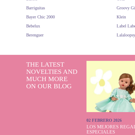
Barriguitas
Groovy Gi
Bayer Chic 2000
Klein
Bebelux
Label Lab
Berenguer
Lalaloops
THE LATEST
NOVELTIES AND
MUCH MORE
ON OUR BLOG
02 FEBRERO 2026
LOS MEJORES REGAL
ESPECIALES