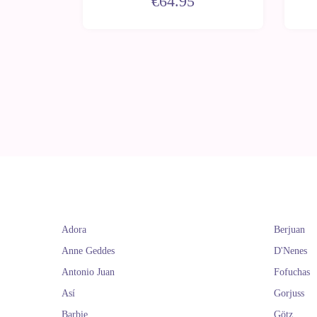
€64.95
Adora
Berjuan
Anne Geddes
D'Nenes
Antonio Juan
Fofuchas
Así
Gorjuss
Barbie
Götz