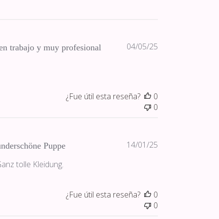
Fecha
04/05/25
n trabajo y muy profesional
de
publicación
¿Fue útil esta reseña?
0
0
Fecha
14/01/25
nderschöne Puppe
de
anz tolle Kleidung.
publicación
¿Fue útil esta reseña?
0
0