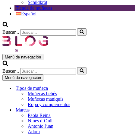
Schildkröt
Tienda de muñecas
Español
Buscar...
Menú de navegación
Buscar...
Menú de navegación
Tipos de muñeca
Muñecas bebés
Muñecas maniquís
Ropa y complementos
Marcas
Paola Reina
Nines d´Onil
Antonio Juan
Adora