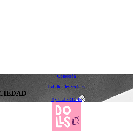
Colección
,
Habilidades sociales
OCIEDAD
By
Dolls&Dolls