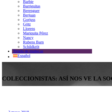
Barbie
Barriguitas
Berenguer
Berjuan
Gorjuss
Götz
Llorens
Mariquita Pérez
Nancy
Rubens Barn
Schildkröt
Tienda de muñecas
Español
COLECCIONISTAS: ASÍ NOS VE LA S