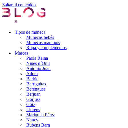
Saltar al contenido
Tipos de muñeca
Muñecas bebés
Muñecas maniquís
Ropa y complementos
Marcas
Paola Reina
Nines d´Onil
Antonio Juan
Adora
Barbie
Barriguitas
Berenguer
Berjuan
Gorjuss
Götz
Llorens
Mariquita Pérez
Nancy
Rubens Barn