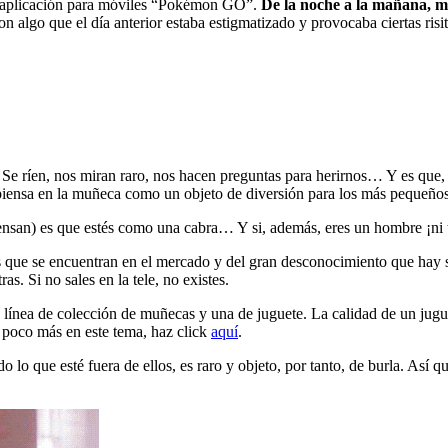
la aplicación para móviles “Pokémon GO”.
De la noche a la mañana, mu
 algo que el día anterior estaba estigmatizado y provocaba ciertas risit
 Se ríen, nos miran raro, nos hacen preguntas para herirnos… Y es que
piensa en la muñeca como un objeto de diversión para los más pequeños
ensan) es que estés como una cabra… Y si, además, eres un hombre ¡ni 
s que se encuentran en el mercado y del gran desconocimiento que hay s
. Si no sales en la tele, no existes.
 línea de colección de muñecas y una de juguete. La calidad de un jugue
n poco más en este tema, haz click
aquí
.
lo que esté fuera de ellos, es raro y objeto, por tanto, de burla. Así q