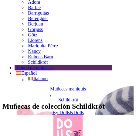
Adora
Barbie
Barriguitas
Berenguer
Berjuan
Gorjuss
Götz
Llorens
Mariquita Pérez
Nancy
Rubens Barn
Schildkröt
Tienda de muñecas
Español
Italiano
Muñecas maniquís
,
Schildkröt
Muñecas de colección Schildkröt
By
Dolls&Dolls