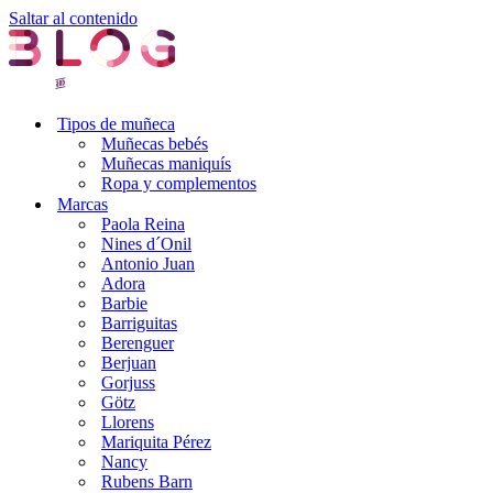
Saltar al contenido
Tipos de muñeca
Muñecas bebés
Muñecas maniquís
Ropa y complementos
Marcas
Paola Reina
Nines d´Onil
Antonio Juan
Adora
Barbie
Barriguitas
Berenguer
Berjuan
Gorjuss
Götz
Llorens
Mariquita Pérez
Nancy
Rubens Barn