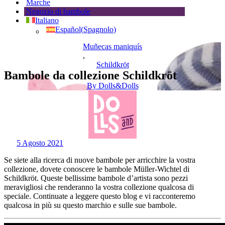
Marche
Negozio di bambole
Italiano
Español
(
Spagnolo
)
Muñecas maniquís
,
Schildkröt
Bambole da collezione Schildkröt
By
Dolls&Dolls
5 Agosto 2021
Se siete alla ricerca di nuove bambole per arricchire la vostra
collezione, dovete conoscere le bambole Müller-Wichtel di
Schildkröt. Queste bellissime bambole d’artista sono pezzi
meravigliosi che renderanno la vostra collezione qualcosa di
speciale. Continuate a leggere questo blog e vi racconteremo
qualcosa in più su questo marchio e sulle sue bambole.