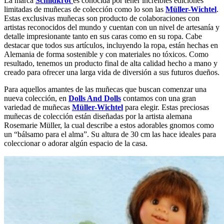
La marca
Schildkröt
es conocida por tener increíbles ediciones
limitadas de muñecas de colección como lo son las
Müller-Wichtel
.
Estas exclusivas muñecas son producto de colaboraciones con
artistas reconocidos del mundo y cuentan con un nivel de artesanía y
detalle impresionante tanto en sus caras como en su ropa. Cabe
destacar que todos sus artículos, incluyendo la ropa, están hechas en
Alemania de forma sostenible y con materiales no tóxicos. Como
resultado, tenemos un producto final de alta calidad hecho a mano y
creado para ofrecer una larga vida de diversión a sus futuros dueños.
Para aquellos amantes de las muñecas que buscan comenzar una
nueva colección, en
Dolls And Dolls
contamos con una gran
variedad de muñecas
Müller-Wichtel
para elegir. Estas preciosas
muñecas de colección están diseñadas por la artista alemana
Rosemarie Müller, la cual describe a estos adorables gnomos como
un “bálsamo para el alma”. Su altura de 30 cm las hace ideales para
coleccionar o adorar algún espacio de la casa.