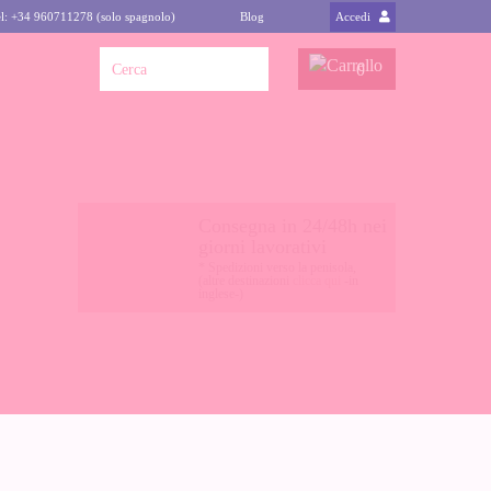
l: +34 960711278 (solo spagnolo)
Blog
Accedi
0
Consegna in 24/48h nei
giorni lavorativi
* Spedizioni verso la penisola,
(altre destinazioni
clicca qui
-in
inglese-)