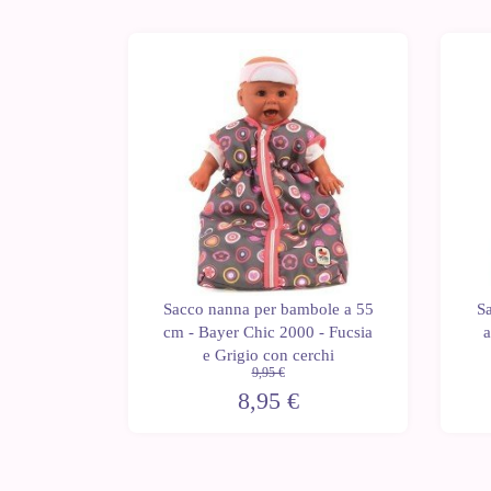
-10%
-1
bole fino
Sacco nanna per bambole a 55
S
c 2000 -
cm - Bayer Chic 2000 - Fucsia
a
e Grigio con cerchi
9,95 €
8,95 €