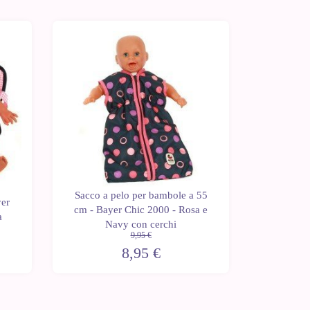
-10%
-10%
Sacco a pelo per bambole a 55
Borsa
yer
cm - Bayer Chic 2000 - Rosa e
bambole
a
Navy con cerchi
9,95 €
8,95 €