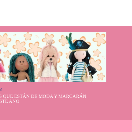
26
S QUE ESTÁN DE MODA Y MARCARÁN
STE AÑO