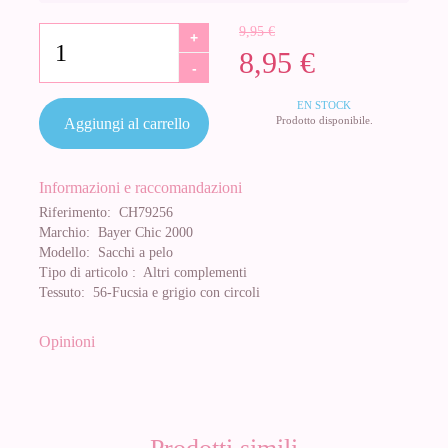
9,95 €
+
8,95 €
-
EN STOCK
Prodotto disponibile.
Aggiungi al carrello
Informazioni e raccomandazioni
Riferimento:
CH79256
Marchio:
Bayer Chic 2000
Modello:
Sacchi a pelo
Tipo di articolo :
Altri complementi
Tessuto:
56-Fucsia e grigio con circoli
Opinioni