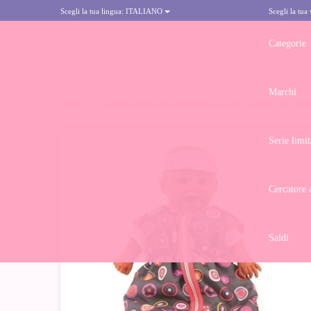
Scegli la tua lingua:
ITALIANO
Scegli la tua
Categorie
Marchi
HOME
>
SACCO NANNA PER BAMBOLE A 55 CM - BAYER CHIC 2000
Serie limit
-10%
Cercatore 
Saldi