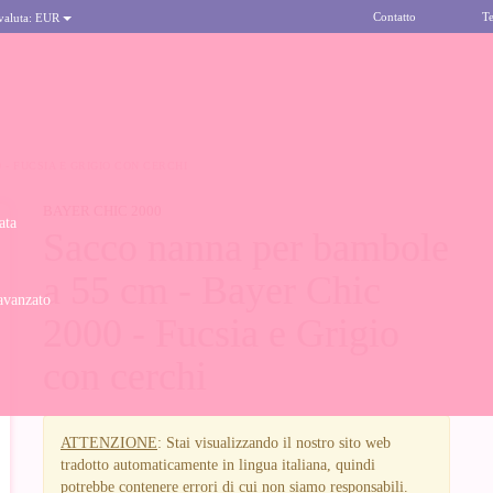
Contatto
Te
 valuta:
EUR
 - FUCSIA E GRIGIO CON CERCHI
BAYER CHIC 2000
ata
Sacco nanna per bambole
a 55 cm - Bayer Chic
avanzato
2000 - Fucsia e Grigio
con cerchi
ATTENZIONE
: Stai visualizzando il nostro sito web
tradotto automaticamente in lingua italiana, quindi
potrebbe contenere errori di cui non siamo responsabili.