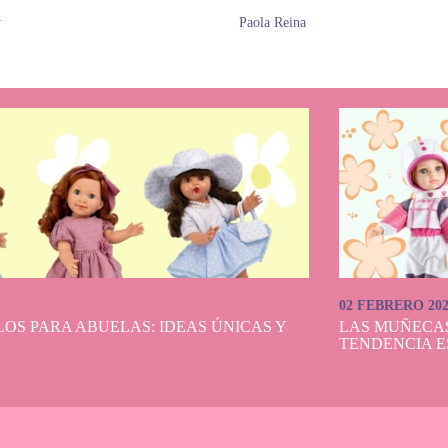
y
Paola Reina
02 FEBRERO 20
OS PARA ABUELAS: IDEAS ÚNICAS Y
LAS MUÑECA
TENDENCIA E