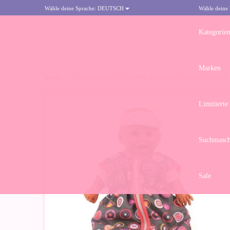
Wähle deine Sprache:
DEUTSCH
Wähle deine
Kategorie
Marken
HOME
>
SCHLAFSACK FÜR PUPPEN BIS 55 CM - BAYER CHIC 2000
Limitierte
-10%
Suchmasch
Sale