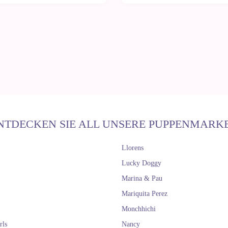
NTDECKEN SIE ALL UNSERE PUPPENMARK
Llorens
Lucky Doggy
Marina & Pau
Mariquita Perez
Monchhichi
rls
Nancy