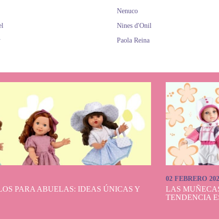
Nenuco
el
Nines d'Onil
y
Paola Reina
02 FEBRERO 20
OS PARA ABUELAS: IDEAS ÚNICAS Y
LAS MUÑECA
TENDENCIA E