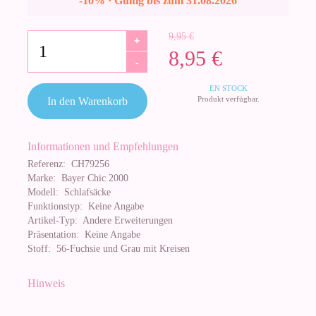
-10% · Gültig bis zum 31.08.2026
9,95 €
+
8,95 €
-
EN STOCK
Produkt verfügbar.
In den Warenkorb
Informationen und Empfehlungen
Referenz:
CH79256
Marke:
Bayer Chic 2000
Modell:
Schlafsäcke
Funktionstyp:
Keine Angabe
Artikel-Typ:
Andere Erweiterungen
Präsentation:
Keine Angabe
Stoff:
56-Fuchsie und Grau mit Kreisen
Hinweis