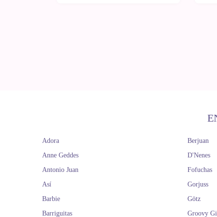
E
Adora
Berjuan
Anne Geddes
D'Nenes
Antonio Juan
Fofuchas
Así
Gorjuss
Barbie
Götz
Barriguitas
Groovy Gi