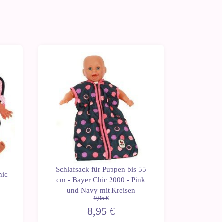
-10%
-10%
Schlafsack für Puppen bis 55
Tasche
hic
cm - Bayer Chic 2000 - Pink
Bayer C
und Navy mit Kreisen
9,95 €
8,95 €