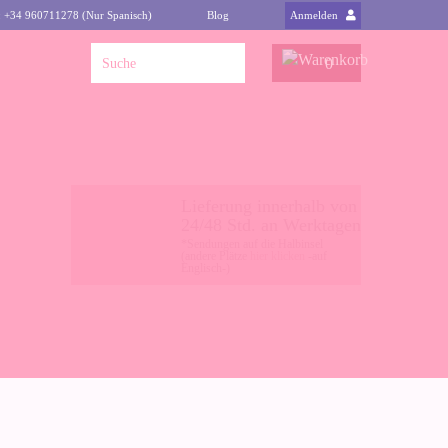
: +34 960711278 (Nur Spanisch)
Blog
Anmelden
0
Lieferung innerhalb von
24/48 Std. an Werktagen
*Sendungen auf die Halbinsel
(andere Plätze
hier klicken
-auf
Englisch-)