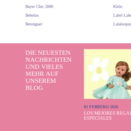
Bayer Chic 2000
Klein
Bebelux
Label Lab
Berenguer
Lalaloops
DIE NEUESTEN
NACHRICHTEN
UND VIELES
MEHR AUF
UNSEREM
BLOG
02 FEBRERO 2026
LOS MEJORES REGAL
ESPECIALES