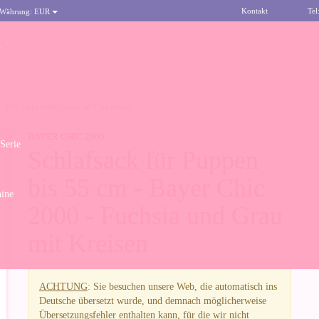
Kontakt
Tel
 Währung:
EUR
n
 - FUCHSIA UND GRAU MIT KREISEN
BAYER CHIC 2000
 Serie
Schlafsack für Puppen
bis 55 cm - Bayer Chic
ine
2000 - Fuchsia und Grau
mit Kreisen
ACHTUNG
: Sie besuchen unsere Web, die automatisch ins
Deutsche übersetzt wurde, und demnach möglicherweise
Übersetzungsfehler enthalten kann, für die wir nicht