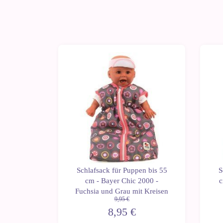
-10%
-1
n bis 55
Schlafsack für Puppen bis 55
S
 - Pinky
cm - Bayer Chic 2000 -
c
Fuchsia und Grau mit Kreisen
9,95 €
8,95 €