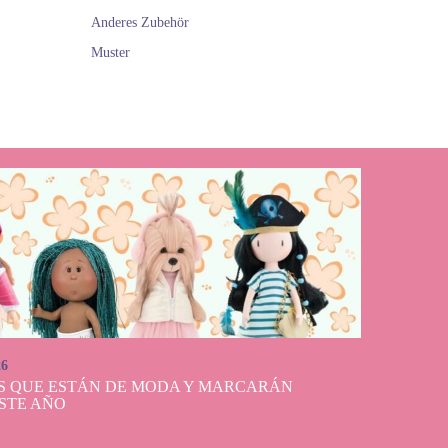
Anderes Zubehör
Muster
26
S QUE ESTÁN DE MODA Y MARCARÁN
STE AÑO