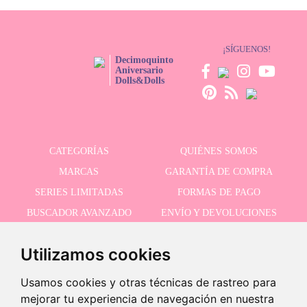
¡SÍGUENOS!
Decimoquinto
Aniversario
Dolls&Dolls
CATEGORÍAS
QUIÉNES SOMOS
MARCAS
GARANTÍA DE COMPRA
SERIES LIMITADAS
FORMAS DE PAGO
BUSCADOR AVANZADO
ENVÍO Y DEVOLUCIONES
OFERTAS
CONTACTO
Utilizamos cookies
Usamos cookies y otras técnicas de rastreo para
RECIBE NUESTRAS ÚLTIMAS NOVEDADES
mejorar tu experiencia de navegación en nuestra