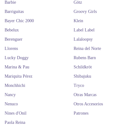
Barbie
Götz
Barriguitas
Groovy Girls
Bayer Chic 2000
Klein
Bebelux
Label Label
Berenguer
Lalaloopsy
Llorens
Reina del Norte
Lucky Doggy
Rubens Barn
Marina & Pau
Schildkröt
Mariquita Pérez
Shibajuku
Monchhichi
Tryco
Nancy
Otras Marcas
Nenuco
Otros Accesorios
Nines d'Onil
Patrones
Paola Reina