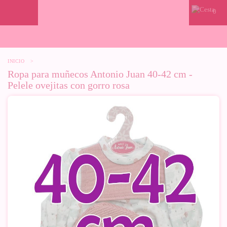
0
INICIO
>
Ropa para muñecos Antonio Juan 40-42 cm -
Pelele ovejitas con gorro rosa