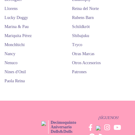
Llorens
Reina del Norte
Lucky Doggy
Rubens Barn
Marina & Pau
Schildkröt
Mariquita Pérez
Shibajuku
Monchhichi
Tryco
Nancy
Otras Marcas
Nenuco
Otros Accesorios
Nines d'Onil
Patrones
Paola Reina
¡SÍGUENOS!
Decimoquinto
Aniversario
Dolls&Dolls