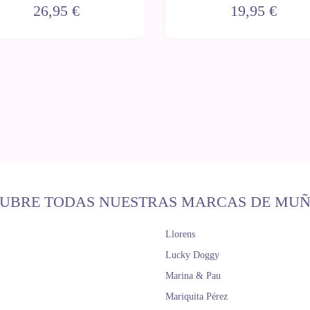
flores con gorro y mantita
chaqueta rosa y gorro
26,95 €
19,95 €
UBRE TODAS NUESTRAS MARCAS DE MU
Llorens
Lucky Doggy
Marina & Pau
Mariquita Pérez