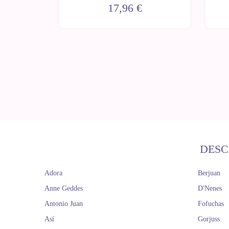
hexágonos con gorro celeste
17,96 €
40-42 cm
DESC
Adora
Berjuan
Anne Geddes
D'Nenes
Antonio Juan
Fofuchas
Así
Gorjuss