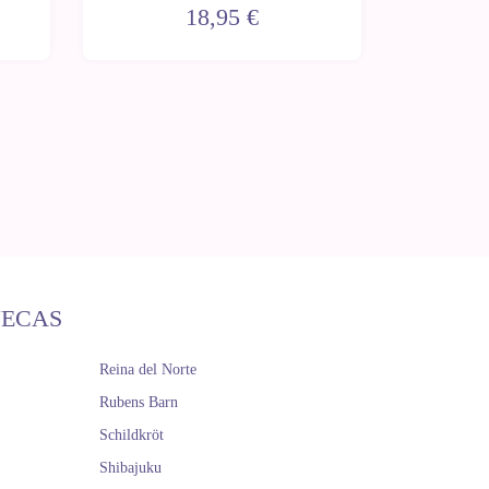
de
18,95 €
ÑECAS
Reina del Norte
Rubens Barn
Schildkröt
Shibajuku