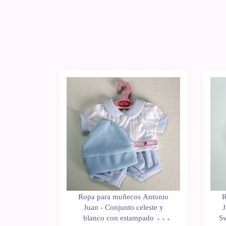
Antonio
Ropa para muñecos Antonio
R
unto azul
Juan - Conjunto celeste y
J
on gorro
blanco con estampado de
Sw