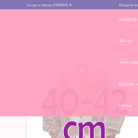
Escoge tu idioma:
ESPAÑOL
Escoge tu m
Categorías
Marcas
INICIO
>
ROPA PARA MUÑECOS ANTONIO JUAN 40-42 CM - CONJU
Series lim
Buscador 
Ofertas