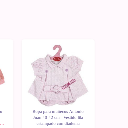
io
Ropa para muñecos Antonio
Ropa p
o
Juan 40-42 cm - Vestido lila
Juan 40
n
estampado con diadema
Sweet R