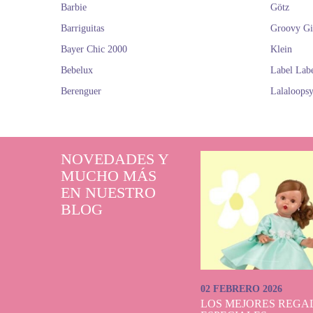
Barbie
Götz
Barriguitas
Groovy Gi
Bayer Chic 2000
Klein
Bebelux
Label Lab
Berenguer
Lalaloops
NOVEDADES Y
MUCHO MÁS
EN NUESTRO
BLOG
02 FEBRERO 2026
LOS MEJORES REGAL