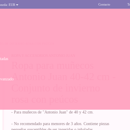
Contacto
T
oneda:
EUR
NTO DE INVIERNO ROSA CON PEÚCOS
ROPA Y ACCESORIOS ANTONIO JUAN
itadas
Ropa para muñecos
Antonio Juan 40-42 cm -
avanzado
Conjunto de invierno
rosa con peúcos
- Para muñecos de "Antonio Juan" de 40 y 42 cm.
- No recomendado para menores de 3 años. Contiene piezas
pequeñas susceptibles de ser ingeridas o inhaladas.