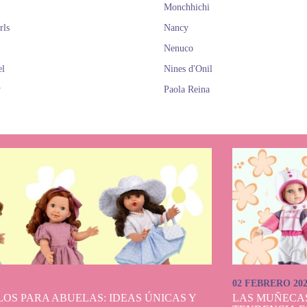
Monchhichi
rls
Nancy
Nenuco
el
Nines d'Onil
y
Paola Reina
02 FEBRERO 20
OS PARA ABUELAS: IDEAS ÚNICAS Y
LAS MUÑECA