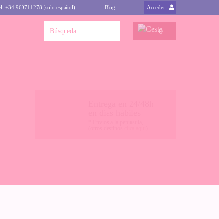
el: +34 960711278 (solo español)
Blog
Acceder
0
Entrega en 24/48h
en días hábiles
* Envíos a la península,
(otros destinos
clica aquí
)