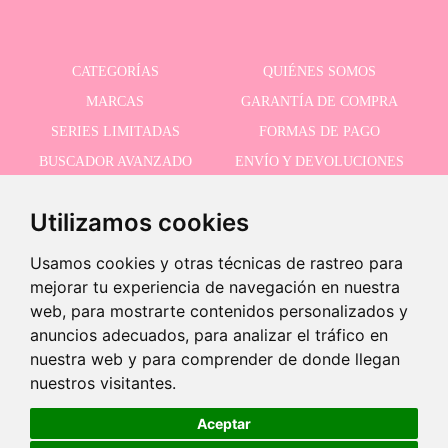
CATEGORÍAS
QUIÉNES SOMOS
MARCAS
GARANTÍA DE COMPRA
SERIES LIMITADAS
FORMAS DE PAGO
BUSCADOR AVANZADO
ENVÍO Y DEVOLUCIONES
OFERTAS
CONTACTO
Utilizamos cookies
Usamos cookies y otras técnicas de rastreo para
RECIBE NUESTRAS ÚLTIMAS NOVEDADES
mejorar tu experiencia de navegación en nuestra
web, para mostrarte contenidos personalizados y
anuncios adecuados, para analizar el tráfico en
nuestra web y para comprender de donde llegan
Acepto la política de privacidad
-
nuestros visitantes.
+
19,95 €
Aceptar