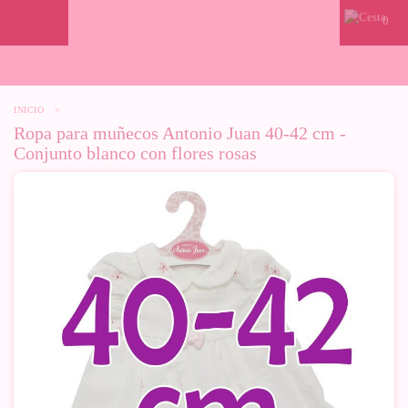
0
INICIO
>
Ropa para muñecos Antonio Juan 40-42 cm -
Conjunto blanco con flores rosas