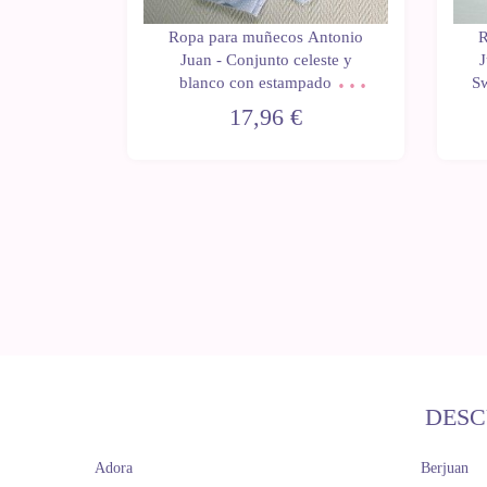
Antonio
Ropa para muñecos Antonio
R
unto azul
Juan - Conjunto celeste y
J
on gorro
blanco con estampado de
Sw
hexágonos con gorro celeste
17,96 €
40-42 cm
DESC
Adora
Berjuan