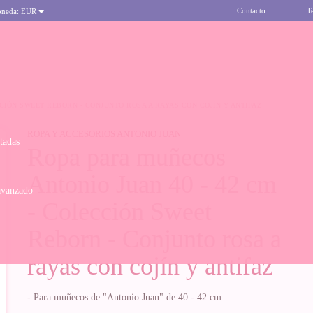
Contacto
T
oneda:
EUR
CCIÓN SWEET REBORN - CONJUNTO ROSA A RAYAS CON COJÍN Y ANTIFAZ
ROPA Y ACCESORIOS ANTONIO JUAN
itadas
Ropa para muñecos
Antonio Juan 40 - 42 cm
avanzado
- Colección Sweet
Reborn - Conjunto rosa a
rayas con cojín y antifaz
- Para muñecos de "Antonio Juan" de 40 - 42 cm