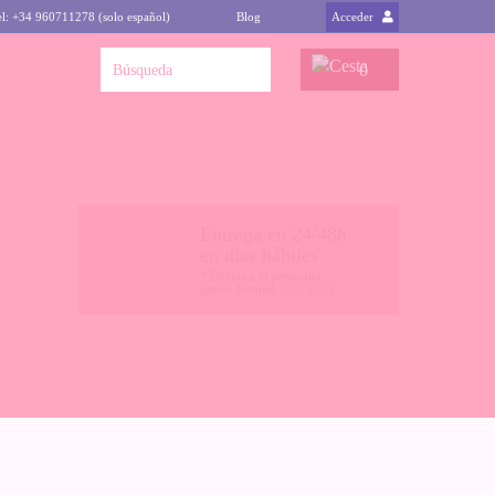
el: +34 960711278 (solo español)
Blog
Acceder
0
Entrega en 24/48h
en días hábiles
* Envíos a la península,
(otros destinos
clica aquí
)