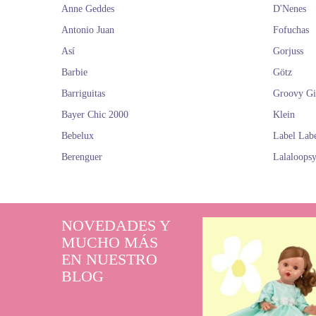
Anne Geddes
D'Nenes
Antonio Juan
Fofuchas
Así
Gorjuss
Barbie
Götz
Barriguitas
Groovy Gi
Bayer Chic 2000
Klein
Bebelux
Label Lab
Berenguer
Lalaloops
NOVEDADES Y
MUCHO MÁS
EN NUESTRO
BLOG