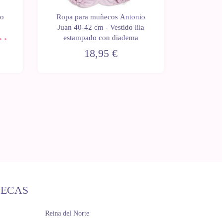
io
Ropa para muñecos Antonio
Ropa p
o
Juan 40-42 cm - Vestido lila
Juan 40
n
estampado con diadema
Sweet R
de
18,95 €
ÑECAS
Reina del Norte