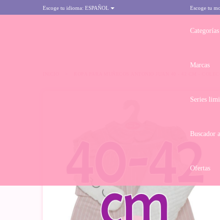
Escoge tu idioma:
ESPAÑOL
Escoge tu m
Categorías
Marcas
INICIO
>
ROPA PARA MUÑECOS ANTONIO JUAN 40 - 42 CM - COLE
Series lim
Buscador 
Ofertas