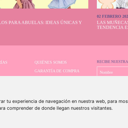
02 FEBRERO 20
OS PARA ABUELAS: IDEAS ÚNICAS Y
LAS MUÑECA
TENDENCIA E
RECIBE NUESTRA
ÍAS
QUIÉNES SOMOS
GARANTÍA DE COMPRA
LIMITADAS
FORMAS DE PAGO
OR AVANZADO
ENVÍO Y DEVOLUCIONES
CONTACTO
rar tu experiencia de navegación en nuestra web, para mos
ara comprender de donde llegan nuestros visitantes.
©2026 Dolls And Dolls. Todos los derechos reservados.
Aviso legal
.
Política de cookies