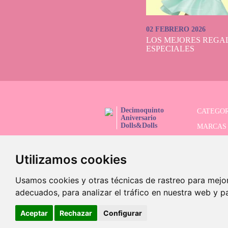
02 FEBRERO 2026
LOS MEJORES REGAL
ESPECIALES
Decimoquinto
CATEGOR
Aniversario
Dolls&Dolls
MARCAS
¡SÍGUENOS!
SERIES 
Utilizamos cookies
BUSCAD
OFERTAS
Usamos cookies y otras técnicas de rastreo para mejo
adecuados, para analizar el tráfico en nuestra web y p
Aceptar
Rechazar
Configurar