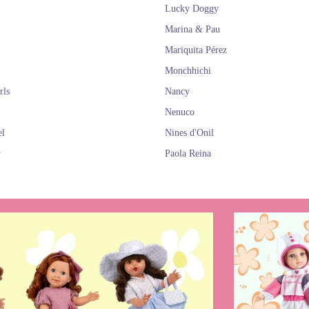
Lucky Doggy
Marina & Pau
Mariquita Pérez
Monchhichi
rls
Nancy
Nenuco
el
Nines d'Onil
y
Paola Reina