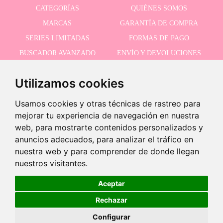
CATEGORÍAS
QUIÉNES SOMOS
MARCAS
GARANTÍA DE COMPRA
SERIES LIMITADAS
FORMAS DE PAGO
BUSCADOR AVANZADO
ENVÍO Y DEVOLUCIONES
OFERTAS
CONTACTO
Utilizamos cookies
Usamos cookies y otras técnicas de rastreo para
RECIBE NUESTRAS ÚLTIMAS NOVEDADES
mejorar tu experiencia de navegación en nuestra
web, para mostrarte contenidos personalizados y
anuncios adecuados, para analizar el tráfico en
nuestra web y para comprender de donde llegan
Acepto la política de privacidad
-
nuestros visitantes.
+
24,95 €
Aceptar
Rechazar
Añadir a carrito
©2026 Dolls And Dolls. Todos los derechos reservados.
Aviso legal
.
Política de cookies
Configurar
EN STOCK