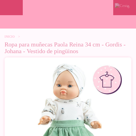
0
INICIO
>
Ropa para muñecas Paola Reina 34 cm - Gordis -
Johana - Vestido de pingüinos