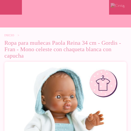
0
INICIO
>
Ropa para muñecas Paola Reina 34 cm - Gordis -
Fran - Mono celeste con chaqueta blanca con
capucha