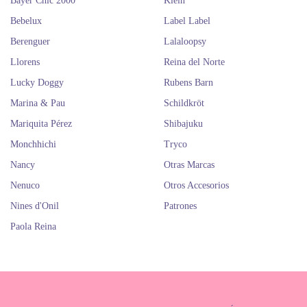
Bayer Chic 2000
Klein
Bebelux
Label Label
Berenguer
Lalaloopsy
Llorens
Reina del Norte
Lucky Doggy
Rubens Barn
Marina & Pau
Schildkröt
Mariquita Pérez
Shibajuku
Monchhichi
Tryco
Nancy
Otras Marcas
Nenuco
Otros Accesorios
Nines d'Onil
Patrones
Paola Reina