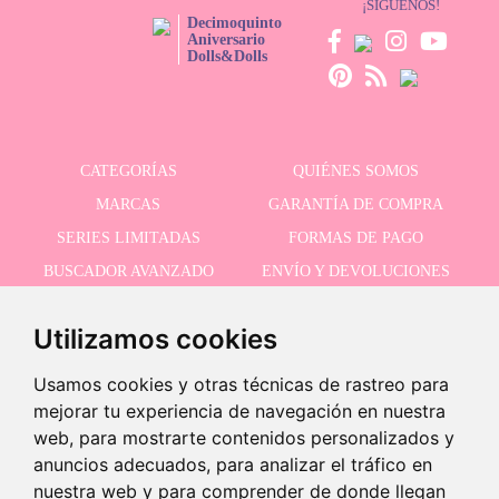
¡SÍGUENOS!
Decimoquinto
Aniversario
Dolls&Dolls
CATEGORÍAS
QUIÉNES SOMOS
MARCAS
GARANTÍA DE COMPRA
SERIES LIMITADAS
FORMAS DE PAGO
BUSCADOR AVANZADO
ENVÍO Y DEVOLUCIONES
OFERTAS
CONTACTO
Utilizamos cookies
Usamos cookies y otras técnicas de rastreo para
RECIBE NUESTRAS ÚLTIMAS NOVEDADES
mejorar tu experiencia de navegación en nuestra
web, para mostrarte contenidos personalizados y
anuncios adecuados, para analizar el tráfico en
nuestra web y para comprender de donde llegan
Acepto la política de privacidad