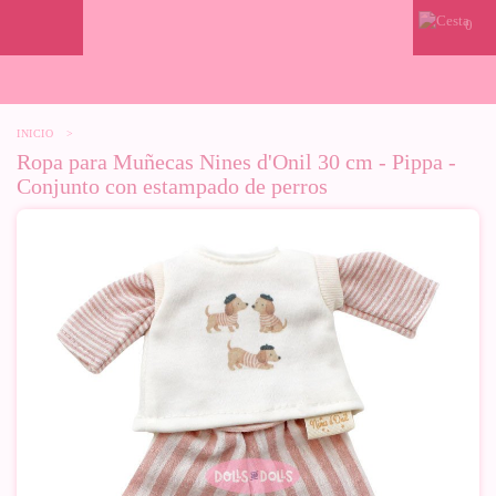
0
INICIO
>
Ropa para Muñecas Nines d'Onil 30 cm - Pippa -
Conjunto con estampado de perros