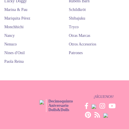
Lucky Doggy
Rubens Barn
Marina & Pau
Schildkröt
Mariquita Pérez
Shibajuku
Monchhichi
Tryco
Nancy
Otras Marcas
Nenuco
Otros Accesorios
Nines d'Onil
Patrones
Paola Reina
¡SÍGUENOS!
Decimoquinto
Aniversario
Dolls&Dolls