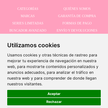
CATEGORÍAS
QUIÉNES SOMOS
MARCAS
GARANTÍA DE COMPRA
SERIES LIMITADAS
FORMAS DE PAGO
BUSCADOR AVANZADO
ENVÍO Y DEVOLUCIONES
OFERTAS
CONTACTO
Utilizamos cookies
Usamos cookies y otras técnicas de rastreo para
RECIBE NUESTRAS ÚLTIMAS NOVEDADES
mejorar tu experiencia de navegación en nuestra
web, para mostrarte contenidos personalizados y
anuncios adecuados, para analizar el tráfico en
nuestra web y para comprender de donde llegan
Acepto la política de privacidad
-
nuestros visitantes.
+
24,95 €
Aceptar
Rechazar
Añadir a carrito
©2026 Dolls And Dolls. Todos los derechos reservados.
Aviso legal
.
Política de cookies