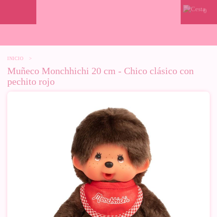
0
INICIO
>
Muñeco Monchhichi 20 cm - Chico clásico con
pechito rojo