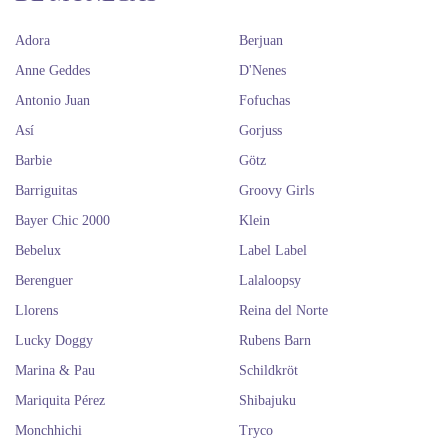
Adora
Berjuan
Anne Geddes
D'Nenes
Antonio Juan
Fofuchas
Así
Gorjuss
Barbie
Götz
Barriguitas
Groovy Girls
Bayer Chic 2000
Klein
Bebelux
Label Label
Berenguer
Lalaloopsy
Llorens
Reina del Norte
Lucky Doggy
Rubens Barn
Marina & Pau
Schildkröt
Mariquita Pérez
Shibajuku
Monchhichi
Tryco