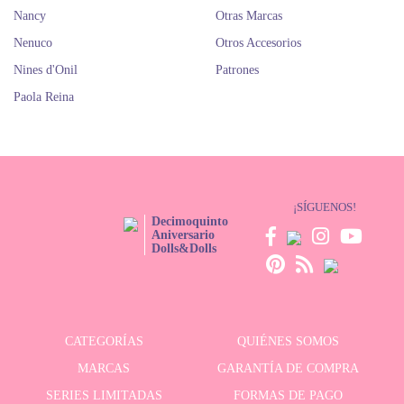
Nancy
Otras Marcas
Nenuco
Otros Accesorios
Nines d'Onil
Patrones
Paola Reina
¡SÍGUENOS!
Decimoquinto
Aniversario
Dolls&Dolls
CATEGORÍAS
QUIÉNES SOMOS
MARCAS
GARANTÍA DE COMPRA
SERIES LIMITADAS
FORMAS DE PAGO