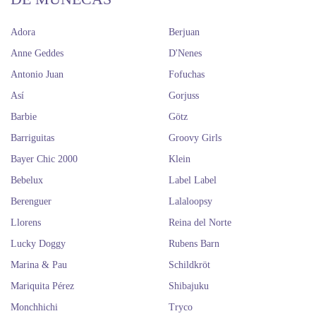
Adora
Berjuan
Anne Geddes
D'Nenes
Antonio Juan
Fofuchas
Así
Gorjuss
Barbie
Götz
Barriguitas
Groovy Girls
Bayer Chic 2000
Klein
Bebelux
Label Label
Berenguer
Lalaloopsy
Llorens
Reina del Norte
Lucky Doggy
Rubens Barn
Marina & Pau
Schildkröt
Mariquita Pérez
Shibajuku
Monchhichi
Tryco