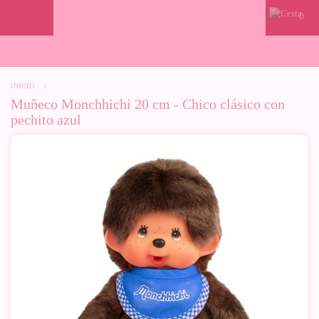
0
INICIO
>
Muñeco Monchhichi 20 cm - Chico clásico con
pechito azul