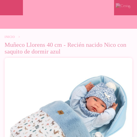
0
INICIO
>
Muñeco Llorens 40 cm - Recién nacido Nico con
saquito de dormir azul