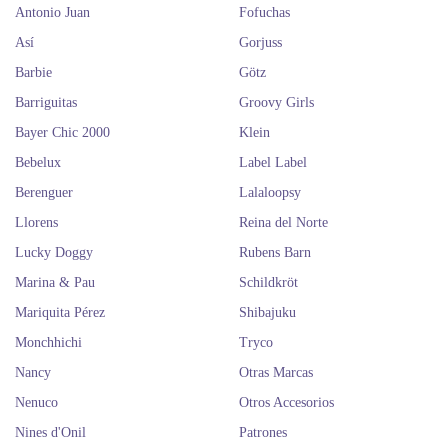
Antonio Juan
Fofuchas
Así
Gorjuss
Barbie
Götz
Barriguitas
Groovy Girls
Bayer Chic 2000
Klein
Bebelux
Label Label
Berenguer
Lalaloopsy
Llorens
Reina del Norte
Lucky Doggy
Rubens Barn
Marina & Pau
Schildkröt
Mariquita Pérez
Shibajuku
Monchhichi
Tryco
Nancy
Otras Marcas
Nenuco
Otros Accesorios
Nines d'Onil
Patrones