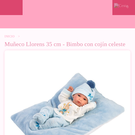
0
INICIO
>
Muñeco Llorens 35 cm - Bimbo con cojín celeste