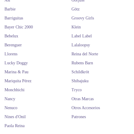
Así
Gorjuss
Barbie
Götz
Barriguitas
Groovy Girls
Bayer Chic 2000
Klein
Bebelux
Label Label
Berenguer
Lalaloopsy
Llorens
Reina del Norte
Lucky Doggy
Rubens Barn
Marina & Pau
Schildkröt
Mariquita Pérez
Shibajuku
Monchhichi
Tryco
Nancy
Otras Marcas
Nenuco
Otros Accesorios
Nines d'Onil
Patrones
Paola Reina