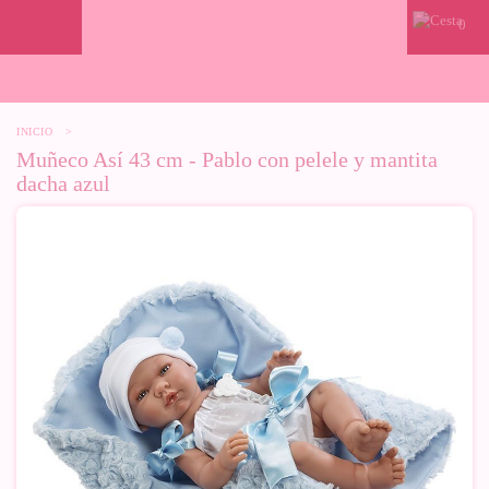
0
INICIO
>
Muñeco Así 43 cm - Pablo con pelele y mantita
dacha azul