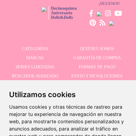
¡SÍGUENOS!
Decimoquinto
Aniversario
Dolls&Dolls
CATEGORÍAS
QUIÉNES SOMOS
MARCAS
GARANTÍA DE COMPRA
SERIES LIMITADAS
FORMAS DE PAGO
BUSCADOR AVANZADO
ENVÍO Y DEVOLUCIONES
OFERTAS
CONTACTO
Utilizamos cookies
Usamos cookies y otras técnicas de rastreo para
RECIBE NUESTRAS ÚLTIMAS NOVEDADES
mejorar tu experiencia de navegación en nuestra
web, para mostrarte contenidos personalizados y
anuncios adecuados, para analizar el tráfico en