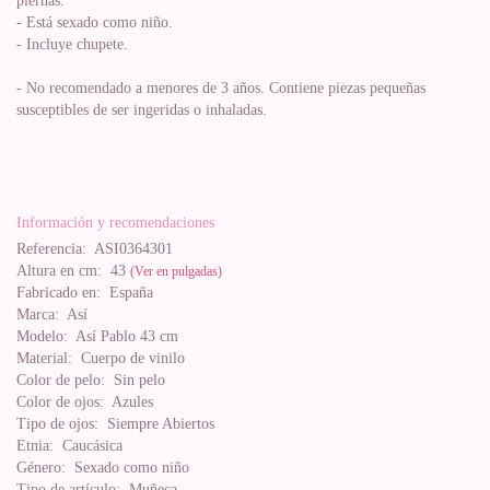
piernas.
- Está sexado como niño.
- Incluye chupete.
- No recomendado a menores de 3 años. Contiene piezas pequeñas
susceptibles de ser ingeridas o inhaladas.
Información y recomendaciones
Referencia:
ASI0364301
Altura en cm:
43
(Ver en pulgadas)
Fabricado en:
España
Marca:
Así
Modelo:
Así Pablo 43 cm
Material:
Cuerpo de vinilo
Color de pelo:
Sin pelo
Color de ojos:
Azules
Tipo de ojos:
Siempre Abiertos
Etnia:
Caucásica
Género:
Sexado como niño
Tipo de artículo:
Muñeca