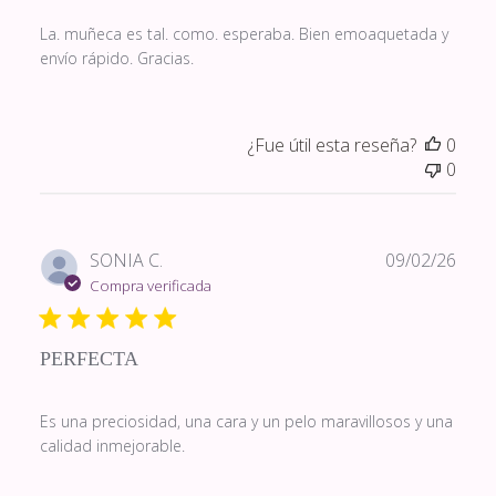
La. muñeca es tal. como. esperaba. Bien emoaquetada y
envío rápido. Gracias.
¿Fue útil esta reseña?
0
0
Fech
SONIA C.
09/02/26
de
Compra verificada
publi
PERFECTA
Es una preciosidad, una cara y un pelo maravillosos y una
calidad inmejorable.