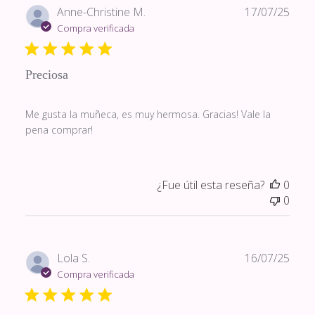
Fech
Anne-Christine M.
17/07/25
de
Compra verificada
publi
Preciosa
Me gusta la muñeca, es muy hermosa. Gracias! Vale la
pena comprar!
¿Fue útil esta reseña?
0
0
Fech
Lola S.
16/07/25
de
Compra verificada
publi