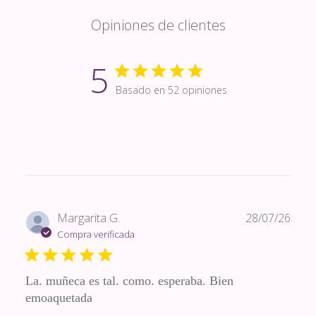
Opiniones de clientes
5
Basado en 52 opiniones
Fech
Margarita G.
28/07/26
de
Compra verificada
publi
La. muñeca es tal. como. esperaba. Bien
emoaquetada