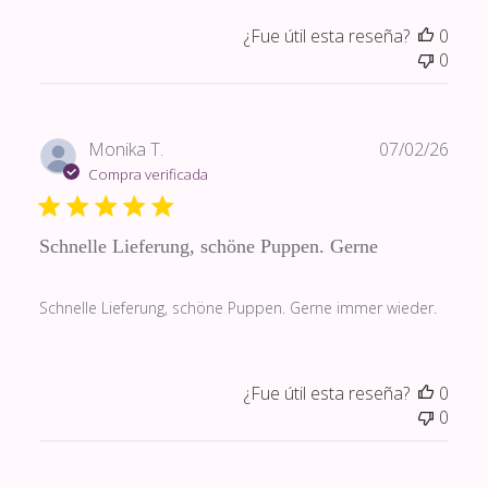
¿Fue útil esta reseña?
0
0
Fech
Monika T.
07/02/26
de
Compra verificada
publi
Schnelle Lieferung, schöne Puppen. Gerne
Schnelle Lieferung, schöne Puppen. Gerne immer wieder.
¿Fue útil esta reseña?
0
0