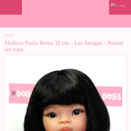
0
INICIO
>
Muñeca Paola Reina 32 cm - Las Amigas - Naomi
sin ropa