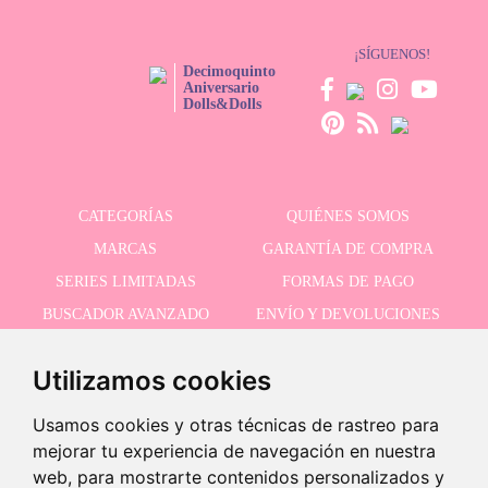
¡SÍGUENOS!
Decimoquinto
Aniversario
Dolls&Dolls
CATEGORÍAS
QUIÉNES SOMOS
MARCAS
GARANTÍA DE COMPRA
SERIES LIMITADAS
FORMAS DE PAGO
BUSCADOR AVANZADO
ENVÍO Y DEVOLUCIONES
OFERTAS
CONTACTO
Utilizamos cookies
Usamos cookies y otras técnicas de rastreo para
RECIBE NUESTRAS ÚLTIMAS NOVEDADES
mejorar tu experiencia de navegación en nuestra
web, para mostrarte contenidos personalizados y