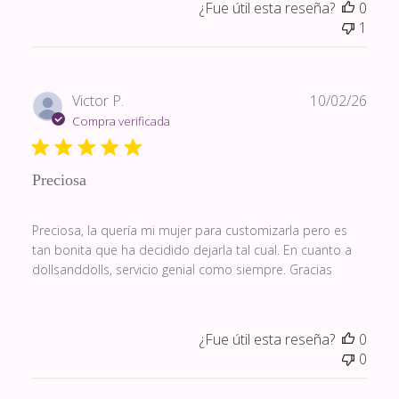
¿Fue útil esta reseña?
0
1
Fech
Victor P.
10/02/26
de
Compra verificada
publi
Preciosa
Preciosa, la quería mi mujer para customizarla pero es
tan bonita que ha decidido dejarla tal cual. En cuanto a
dollsanddolls, servicio genial como siempre. Gracias
¿Fue útil esta reseña?
0
0