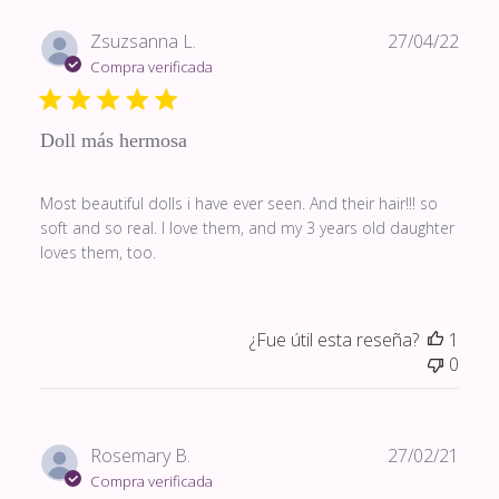
Fech
Zsuzsanna L.
27/04/22
de
Compra verificada
publi
Doll más hermosa
Most beautiful dolls i have ever seen. And their hair!!! so
soft and so real. I love them, and my 3 years old daughter
loves them, too.
¿Fue útil esta reseña?
1
0
Fech
Rosemary B.
27/02/21
de
Compra verificada