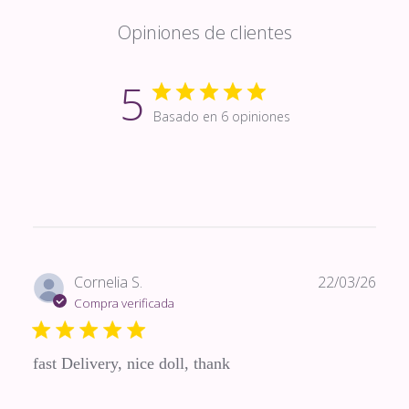
Opiniones de clientes
5
Basado en 6 opiniones
Fech
Cornelia S.
22/03/26
de
Compra verificada
publi
fast Delivery, nice doll, thank