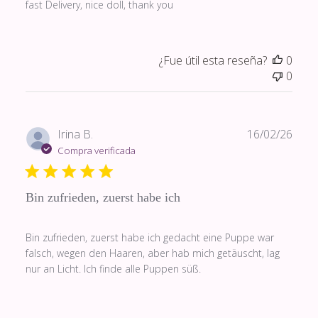
fast Delivery, nice doll, thank you
¿Fue útil esta reseña?
0
0
Fech
Irina B.
16/02/26
de
Compra verificada
publi
Bin zufrieden, zuerst habe ich
Bin zufrieden, zuerst habe ich gedacht eine Puppe war
falsch, wegen den Haaren, aber hab mich getäuscht, lag
nur an Licht. Ich finde alle Puppen süß.