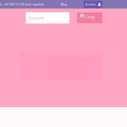
el: +34 960711278 (solo español)
Blog
Acceder
0
Entrega en 24/48h
en días hábiles
* Envíos a la península,
(otros destinos
clica aquí
)