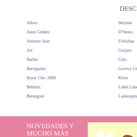
DESC
Adora
Berjuan
Anne Geddes
D'Nenes
Antonio Juan
Fofuchas
Así
Gorjuss
Barbie
Götz
Barriguitas
Groovy Gi
Bayer Chic 2000
Klein
Bebelux
Label Lab
Berenguer
Lalaloops
NOVEDADES Y
MUCHO MÁS