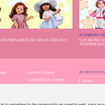
02 FEBRERO 20
OS PARA ABUELAS: IDEAS ÚNICAS Y
LAS MUÑECA
TENDENCIA E
RECIBE NUESTRA
ÍAS
QUIÉNES SOMOS
GARANTÍA DE COMPRA
LIMITADAS
FORMAS DE PAGO
OR AVANZADO
ENVÍO Y DEVOLUCIONES
CONTACTO
rar tu experiencia de navegación en nuestra web, para mos