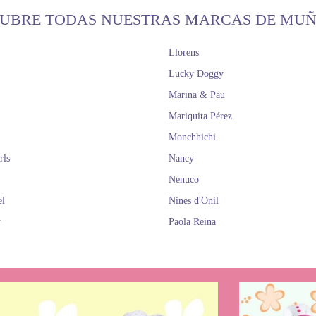
UBRE TODAS NUESTRAS MARCAS DE MU
Llorens
Lucky Doggy
Marina & Pau
Mariquita Pérez
Monchhichi
rls
Nancy
Nenuco
el
Nines d'Onil
y
Paola Reina