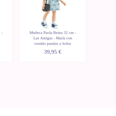
 -
Muñeca Paola Reina 32 cm -
Muñeca 
Las Amigas - María con
Las A
vestido pandas y bolso
vestido 
39,95 €