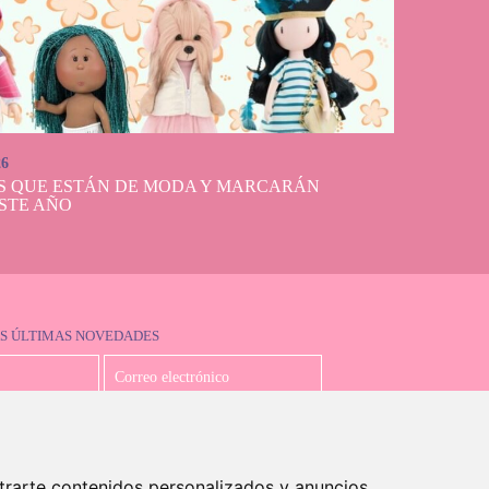
26
S QUE ESTÁN DE MODA Y MARCARÁN
STE AÑO
S ÚLTIMAS NOVEDADES
Acepto la política de privacidad
trarte contenidos personalizados y anuncios