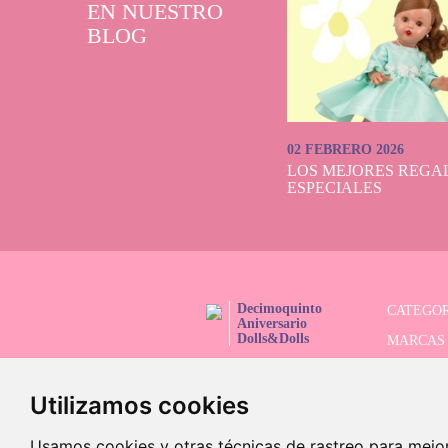
EN NUESTRO
BLOG
02 FEBRERO 2026
LOS MEJORES REGAL
ESPECIALES
Decimoquinto
CATEGOR
Aniversario
Dolls&Dolls
MARCAS
¡SÍGUENOS!
SERIES 
Utilizamos cookies
BUSCAD
OFERTAS
Usamos cookies y otras técnicas de rastreo para mejo