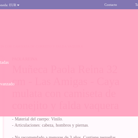
Contacto
T
oneda:
EUR
ATA CON CAMISETA DE CONEJITO Y FALDA VAQUERA
PAOLA REINA
itadas
Muñeca Paola Reina 32
cm - Las Amigas - Caya
avanzado
mulata con camiseta de
conejito y falda vaquera
- Material del cuerpo: Vinilo.
- Articulaciones: cabeza, hombros y piernas.
- No recomendado a menores de 3 años. Contiene pequeñas