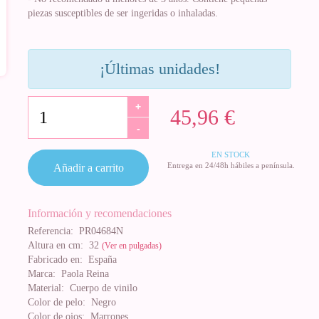
piezas susceptibles de ser ingeridas o inhaladas.
¡Últimas unidades!
+
45,96 €
-
EN STOCK
Entrega en 24/48h hábiles a península.
Añadir a carrito
Información y recomendaciones
Referencia:
PR04684N
Altura en cm:
32
(Ver en pulgadas)
Fabricado en:
España
Marca:
Paola Reina
Material:
Cuerpo de vinilo
Color de pelo:
Negro
Color de ojos:
Marrones