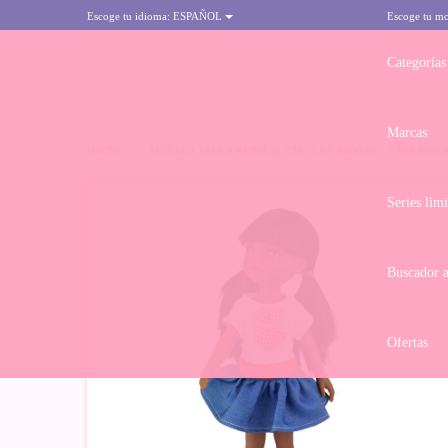
Escoge tu idioma:
ESPAÑOL
Escoge tu m
Categorías
Marcas
INICIO
>
MUÑECA PAOLA REINA 32 CM - LAS AMIGAS - CAYA MUL
Series lim
Buscador 
Ofertas