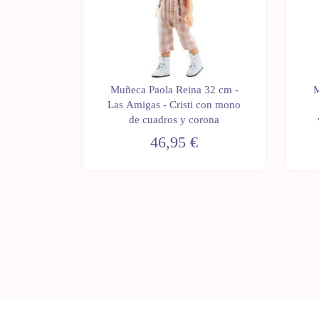
 32 cm -
Muñeca Paola Reina 32 cm -
M
elén con
Las Amigas - Cristi con mono
as y lazo
de cuadros y corona
46,95 €