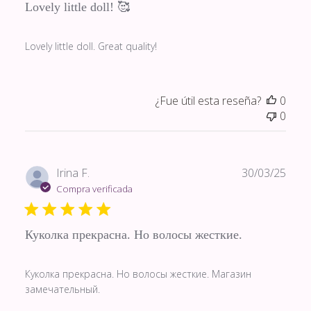
Lovely little doll! 🥰
Lovely little doll. Great quality!
¿Fue útil esta reseña?
0
0
Fech
Irina F.
30/03/25
de
Compra verificada
publi
Куколка прекрасна. Но волосы жесткие.
Куколка прекрасна. Но волосы жесткие. Магазин
замечательный.