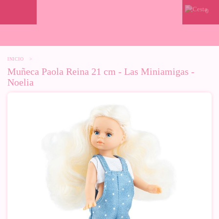
0
INICIO
>
Muñeca Paola Reina 21 cm - Las Miniamigas -
Noelia