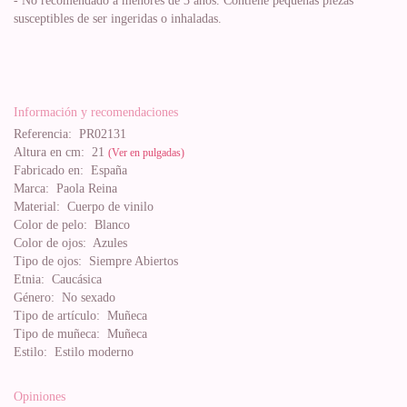
- No recomendado a menores de 3 años. Contiene pequeñas piezas
susceptibles de ser ingeridas o inhaladas.
Información y recomendaciones
Referencia:
PR02131
Altura en cm:
21
(Ver en pulgadas)
Fabricado en:
España
Marca:
Paola Reina
Material:
Cuerpo de vinilo
Color de pelo:
Blanco
Color de ojos:
Azules
Tipo de ojos:
Siempre Abiertos
Etnia:
Caucásica
Género:
No sexado
Tipo de artículo:
Muñeca
Tipo de muñeca:
Muñeca
Estilo:
Estilo moderno
Opiniones