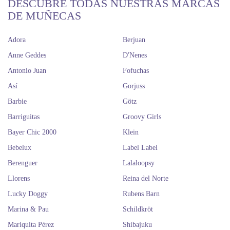
DESCUBRE TODAS NUESTRAS MARCAS
DE MUÑECAS
Adora
Berjuan
Anne Geddes
D'Nenes
Antonio Juan
Fofuchas
Así
Gorjuss
Barbie
Götz
Barriguitas
Groovy Girls
Bayer Chic 2000
Klein
Bebelux
Label Label
Berenguer
Lalaloopsy
Llorens
Reina del Norte
Lucky Doggy
Rubens Barn
Marina & Pau
Schildkröt
Mariquita Pérez
Shibajuku