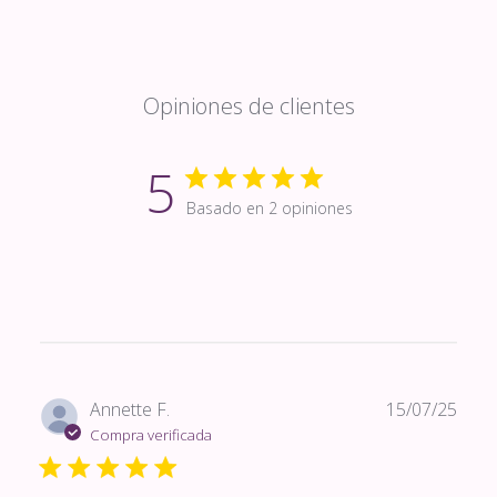
Opiniones de clientes
5
Basado en 2 opiniones
Fech
Annette F.
15/07/25
de
Compra verificada
publi