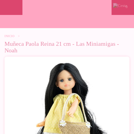
0
INICIO
>
Muñeca Paola Reina 21 cm - Las Miniamigas -
Noah