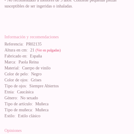
- No recomendado a menores de 3 años. Contiene pequeñas piezas
susceptibles de ser ingeridas o inhaladas.
Información y recomendaciones
Referencia:
PR02135
Altura en cm:
21
(Ver en pulgadas)
Fabricado en:
España
Marca:
Paola Reina
Material:
Cuerpo de vinilo
Color de pelo:
Negro
Color de ojos:
Grises
Tipo de ojos:
Siempre Abiertos
Etnia:
Caucásica
Género:
No sexado
Tipo de artículo:
Muñeca
Tipo de muñeca:
Muñeca
Estilo:
Estilo clásico
Opiniones