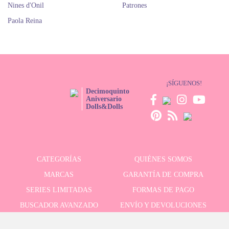
Nines d'Onil
Patrones
Paola Reina
¡SÍGUENOS!
Decimoquinto
Aniversario
Dolls&Dolls
CATEGORÍAS
QUIÉNES SOMOS
MARCAS
GARANTÍA DE COMPRA
SERIES LIMITADAS
FORMAS DE PAGO
BUSCADOR AVANZADO
ENVÍO Y DEVOLUCIONES
OFERTAS
CONTACTO