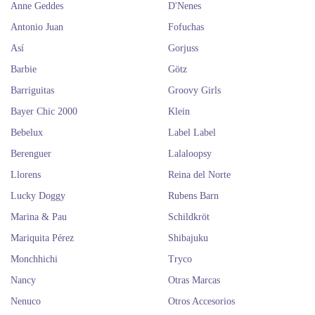
Anne Geddes
D'Nenes
Antonio Juan
Fofuchas
Así
Gorjuss
Barbie
Götz
Barriguitas
Groovy Girls
Bayer Chic 2000
Klein
Bebelux
Label Label
Berenguer
Lalaloopsy
Llorens
Reina del Norte
Lucky Doggy
Rubens Barn
Marina & Pau
Schildkröt
Mariquita Pérez
Shibajuku
Monchhichi
Tryco
Nancy
Otras Marcas
Nenuco
Otros Accesorios