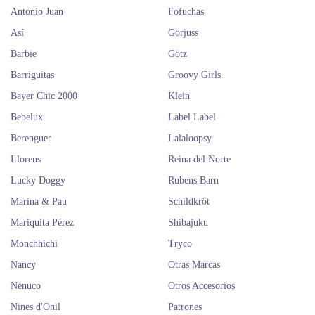
Antonio Juan
Fofuchas
Así
Gorjuss
Barbie
Götz
Barriguitas
Groovy Girls
Bayer Chic 2000
Klein
Bebelux
Label Label
Berenguer
Lalaloopsy
Llorens
Reina del Norte
Lucky Doggy
Rubens Barn
Marina & Pau
Schildkröt
Mariquita Pérez
Shibajuku
Monchhichi
Tryco
Nancy
Otras Marcas
Nenuco
Otros Accesorios
Nines d'Onil
Patrones