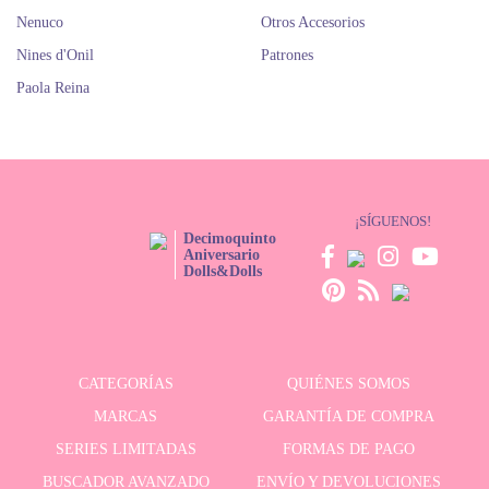
Nenuco
Otros Accesorios
Nines d'Onil
Patrones
Paola Reina
¡SÍGUENOS!
Decimoquinto
Aniversario
Dolls&Dolls
CATEGORÍAS
QUIÉNES SOMOS
MARCAS
GARANTÍA DE COMPRA
SERIES LIMITADAS
FORMAS DE PAGO
BUSCADOR AVANZADO
ENVÍO Y DEVOLUCIONES