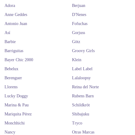
Adora
Berjuan
Anne Geddes
D'Nenes
Antonio Juan
Fofuchas
Así
Gorjuss
Barbie
Götz
Barriguitas
Groovy Girls
Bayer Chic 2000
Klein
Bebelux
Label Label
Berenguer
Lalaloopsy
Llorens
Reina del Norte
Lucky Doggy
Rubens Barn
Marina & Pau
Schildkröt
Mariquita Pérez
Shibajuku
Monchhichi
Tryco
Nancy
Otras Marcas