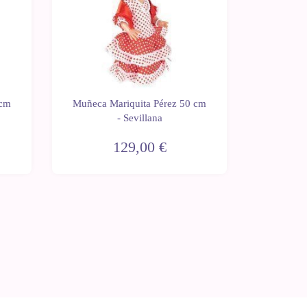
Muñeca M
 cm
Muñeca Mariquita Pérez 50 cm
- Con
- Sevillana
mar
129,00 €