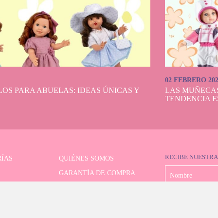
02 FEBRERO 20
OS PARA ABUELAS: IDEAS ÚNICAS Y
LAS MUÑECA
TENDENCIA E
RECIBE NUESTRA
ÍAS
QUIÉNES SOMOS
GARANTÍA DE COMPRA
LIMITADAS
FORMAS DE PAGO
OR AVANZADO
ENVÍO Y DEVOLUCIONES
CONTACTO