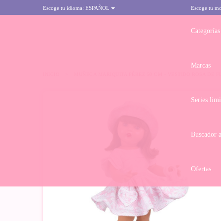
Escoge tu idioma:
ESPAÑOL
Escoge tu m
Categorías
Marcas
INICIO
>
MUÑECA MARIQUITA PÉREZ 50 CM - VESTIDO ROSA DE F
Series lim
Buscador 
Ofertas