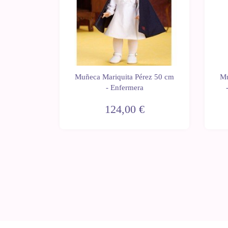
rez 50 cm
Muñeca Mariquita Pérez 50 cm
Mu
l con
- Enfermera
124,00 €