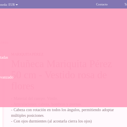
Contacto
T
oneda:
EUR
LORES
MARIQUITA PÉREZ
itadas
Muñeca Mariquita Pérez
50 cm - Vestido rosa de
avanzado
flores
- Material del cuerpo: Vinilo.
- Articulaciones: cabeza, hombros y piernas.
- Cabeza con rotación en todos los ángulos, permitiendo adoptar
múltiples posiciones.
- Con ojos durmientes (al acostarla cierra los ojos)