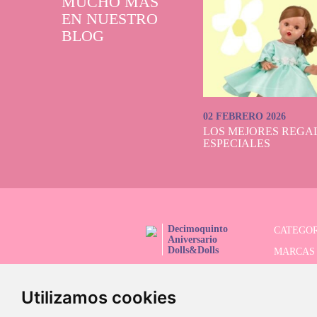
MUCHO MÁS
EN NUESTRO
BLOG
02 FEBRERO 2026
LOS MEJORES REGAL
ESPECIALES
Decimoquinto
CATEGOR
Aniversario
Dolls&Dolls
MARCAS
¡SÍGUENOS!
SERIES 
Utilizamos cookies
BUSCAD
OFERTAS