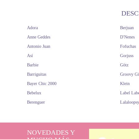
DESC
Adora
Berjuan
Anne Geddes
D'Nenes
Antonio Juan
Fofuchas
Así
Gorjuss
Barbie
Götz
Barriguitas
Groovy Gi
Bayer Chic 2000
Klein
Bebelux
Label Lab
Berenguer
Lalaloops
NOVEDADES Y