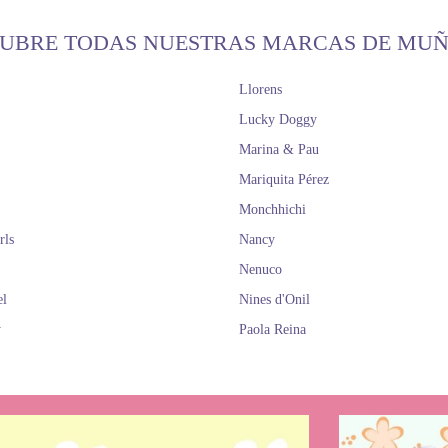
UBRE TODAS NUESTRAS MARCAS DE MU
Llorens
Lucky Doggy
Marina & Pau
Mariquita Pérez
Monchhichi
rls
Nancy
Nenuco
el
Nines d'Onil
y
Paola Reina