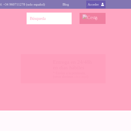
el: +34 960711278 (solo español)
Blog
Acceder
0
Entrega en 24/48h
en días hábiles
* Envíos a la península,
(otros destinos
clica aquí
)