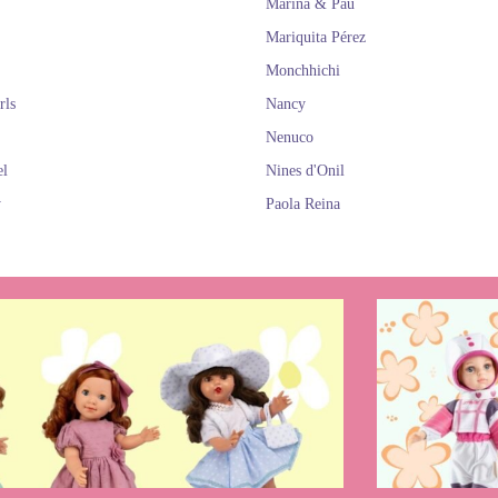
Marina & Pau
Mariquita Pérez
Monchhichi
rls
Nancy
Nenuco
el
Nines d'Onil
y
Paola Reina