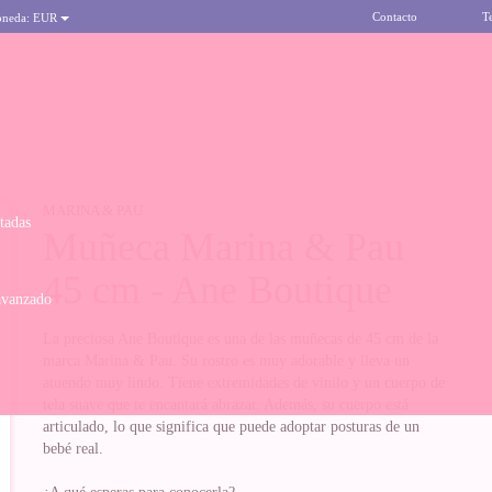
Contacto
T
oneda:
EUR
MARINA & PAU
itadas
Muñeca Marina & Pau
45 cm - Ane Boutique
avanzado
La preciosa Ane Boutique es una de las muñecas de 45 cm de la
marca Marina & Pau. Su rostro es muy adorable y lleva un
atuendo muy lindo. Tiene extremidades de vinilo y un cuerpo de
tela suave que te encantará abrazar. Además, su cuerpo está
articulado, lo que significa que puede adoptar posturas de un
bebé real.