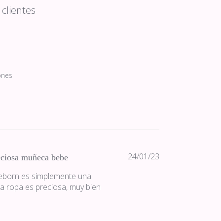
clientes
ones
Fecha
24/01/23
eciosa muñeca bebe
de
reborn es simplemente una
publicación
a ropa es preciosa, muy bien