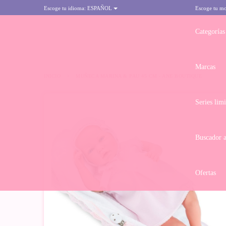
Escoge tu idioma:
ESPAÑOL
Escoge tu m
Categorías
Marcas
INICIO
>
MUÑECA MARINA & PAU 45 CM - ANE BOUTIQUE
Series lim
Buscador 
Ofertas