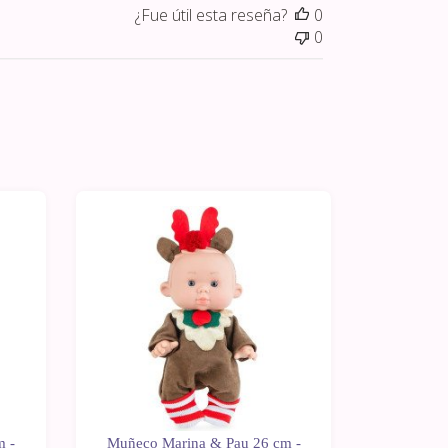
¿Fue útil esta reseña?
0
0
m -
Muñeco Marina & Pau 26 cm -
Muñeco 