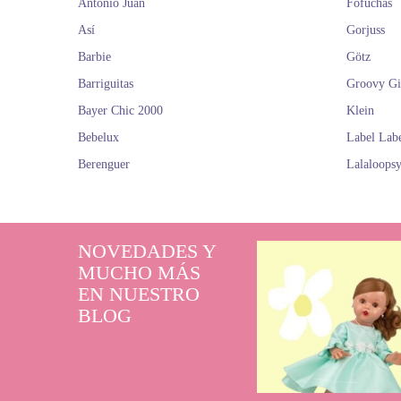
Antonio Juan
Fofuchas
Así
Gorjuss
Barbie
Götz
Barriguitas
Groovy Gi
Bayer Chic 2000
Klein
Bebelux
Label Lab
Berenguer
Lalaloops
NOVEDADES Y
MUCHO MÁS
EN NUESTRO
BLOG