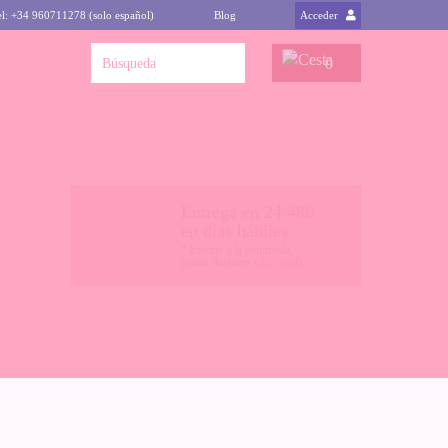
el: +34 960711278 (solo español)
Blog
Acceder
0
Entrega en 24/48h
en días hábiles
* Envíos a la península,
(otros destinos
clica aquí
)