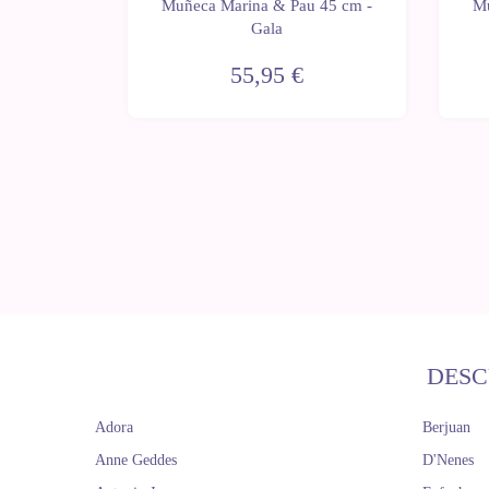
 45 cm -
Muñeca Marina & Pau 45 cm -
Mu
Gala
55,95 €
DESC
Adora
Berjuan
Anne Geddes
D'Nenes