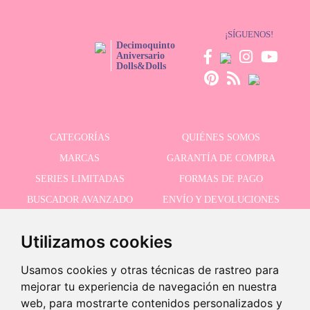
¡SÍGUENOS!
Decimoquinto
Aniversario
Dolls&Dolls
CATEGORÍAS
QUIÉNES SOMOS
MARCAS
GARANTÍA DE COMPRA
SERIES LIMITADAS
FORMAS DE PAGO
BUSCADOR AVANZADO
ENVÍO Y DEVOLUCIONES
OFERTAS
CONTACTO
Utilizamos cookies
Usamos cookies y otras técnicas de rastreo para
RECIBE NUESTRAS ÚLTIMAS NOVEDADES
mejorar tu experiencia de navegación en nuestra
web, para mostrarte contenidos personalizados y