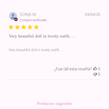
Fech
SONJA M.
04/04/26
de
Compra verificada
publi
Very beautiful doll in lovely outfit. . .
Very beautiful doll in lovely outfit. . .
¿Fue útil esta reseña?
0
0
Productos sugeridos