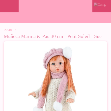
0
INICIO
>
Muñeca Marina & Pau 30 cm - Petit Soleil - Sue