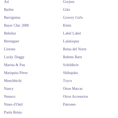
Así
Gorjuss
Barbie
Götz
Barriguitas
Groovy Girls
Bayer Chic 2000
Klein
Bebelux
Label Label
Berenguer
Lalaloopsy
Llorens
Reina del Norte
Lucky Doggy
Rubens Barn
Marina & Pau
Schildkröt
Mariquita Pérez
Shibajuku
Monchhichi
Tryco
Nancy
Otras Marcas
Nenuco
Otros Accesorios
Nines d'Onil
Patrones
Paola Reina