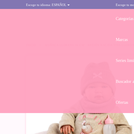
Escoge tu idioma:
ESPAÑOL
Escoge tu m
Categorías
Marcas
INICIO
>
MUÑECA LLORENS 44 CM - RECIÉN NACIDA TINA LLORO
Series lim
Buscador 
Ofertas