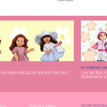
y
Paola Reina
02 FEBRERO 20
OS PARA ABUELAS: IDEAS ÚNICAS Y
LAS MUÑECA
TENDENCIA E
RECIBE NUESTRA
ÍAS
QUIÉNES SOMOS