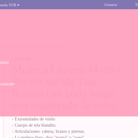
Contacto
T
oneda:
EUR
NA CON BODY BEIGE CON ESTAMPADO DE OSITO
LLORENS
itadas
Muñeca Llorens 44 cm -
Recién nacida Tina
avanzado
llorona con body beige
con estampado de osito
- Extremidades de vinilo.
- Cuerpo de tela blandito.
- Articulaciones: cabeza, brazos y piernas.
- La muñeca llora, dice "mamá" y "papá".