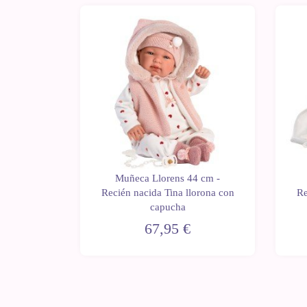
4 cm -
Muñeca Llorens 44 cm -
lorón con
Recién nacida Tina llorona con
Re
apucha
capucha
67,95 €