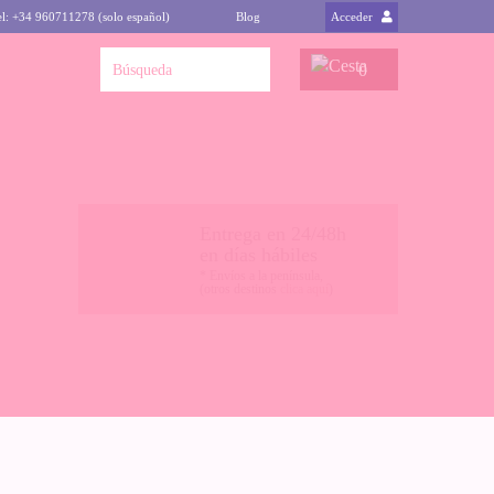
el: +34 960711278 (solo español)
Blog
Acceder
0
Entrega en 24/48h
en días hábiles
* Envíos a la península,
(otros destinos
clica aquí
)