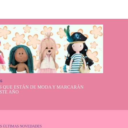
26
S QUE ESTÁN DE MODA Y MARCARÁN
STE AÑO
S ÚLTIMAS NOVEDADES