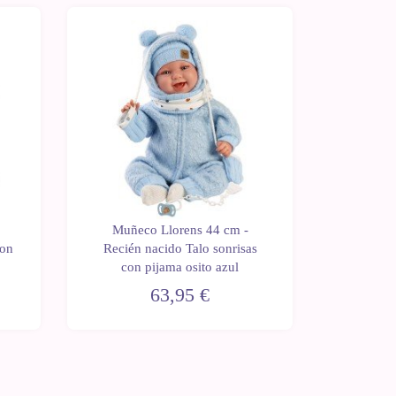
Muñeco Llorens 44 cm -
Muñec
con
Recién nacido Talo sonrisas
Recién 
con pijama osito azul
con 
63,95 €