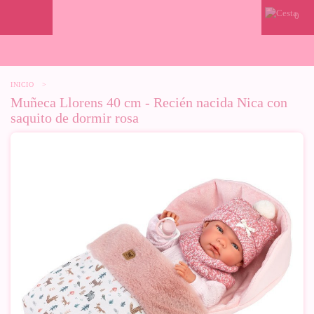
0
INICIO
>
Muñeca Llorens 40 cm - Recién nacida Nica con
saquito de dormir rosa