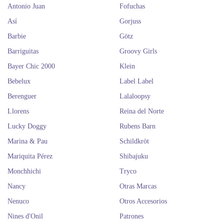
Antonio Juan
Fofuchas
Así
Gorjuss
Barbie
Götz
Barriguitas
Groovy Girls
Bayer Chic 2000
Klein
Bebelux
Label Label
Berenguer
Lalaloopsy
Llorens
Reina del Norte
Lucky Doggy
Rubens Barn
Marina & Pau
Schildkröt
Mariquita Pérez
Shibajuku
Monchhichi
Tryco
Nancy
Otras Marcas
Nenuco
Otros Accesorios
Nines d'Onil
Patrones