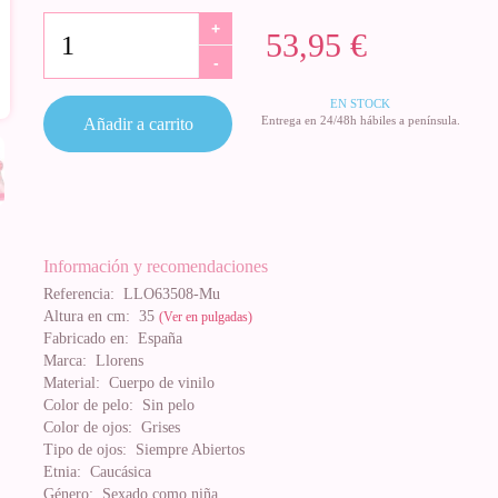
+
53,95 €
-
EN STOCK
Entrega en 24/48h hábiles a península.
Añadir a carrito
Información y recomendaciones
Referencia:
LLO63508-Mu
Altura en cm:
35
(Ver en pulgadas)
Fabricado en:
España
Marca:
Llorens
Material:
Cuerpo de vinilo
Color de pelo:
Sin pelo
Color de ojos:
Grises
Tipo de ojos:
Siempre Abiertos
Etnia:
Caucásica
Género:
Sexado como niña