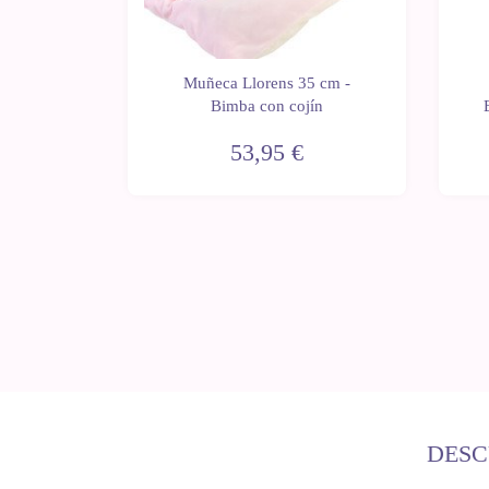
5 cm -
Muñeca Llorens 35 cm -
conejito
Bimba con cojín
53,95 €
DESC