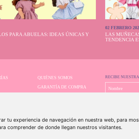
02 FEBRERO 20
OS PARA ABUELAS: IDEAS ÚNICAS Y
LAS MUÑECA
TENDENCIA E
RECIBE NUESTRA
ÍAS
QUIÉNES SOMOS
GARANTÍA DE COMPRA
LIMITADAS
FORMAS DE PAGO
OR AVANZADO
ENVÍO Y DEVOLUCIONES
CONTACTO
rar tu experiencia de navegación en nuestra web, para mos
ara comprender de donde llegan nuestros visitantes.
©2026 Dolls And Dolls. Todos los derechos reservados.
Aviso legal
.
Política de cookies