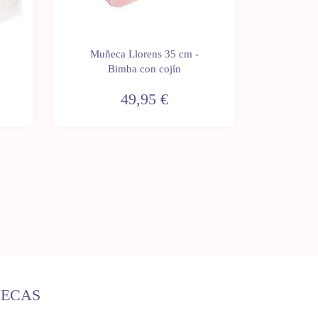
Muñeca Llorens 35 cm -
Muñec
Bimba con cojín
Bimbo c
49,95 €
ÑECAS