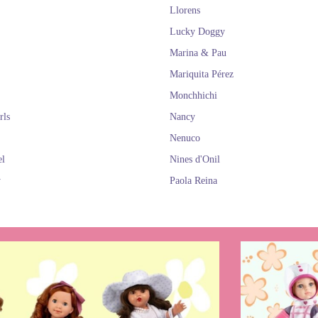
Llorens
Lucky Doggy
Marina & Pau
Mariquita Pérez
Monchhichi
rls
Nancy
Nenuco
el
Nines d'Onil
y
Paola Reina