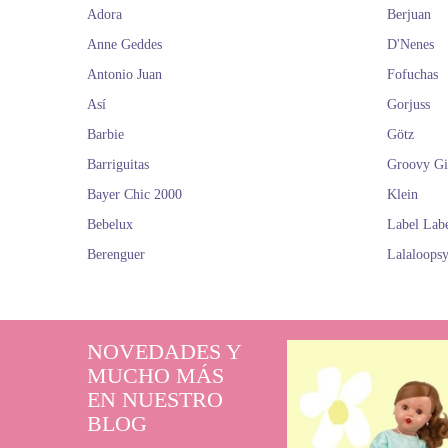
Adora
Berjuan
Anne Geddes
D'Nenes
Antonio Juan
Fofuchas
Así
Gorjuss
Barbie
Götz
Barriguitas
Groovy Gi
Bayer Chic 2000
Klein
Bebelux
Label Lab
Berenguer
Lalaloops
NOVEDADES Y
MUCHO MÁS
EN NUESTRO
BLOG