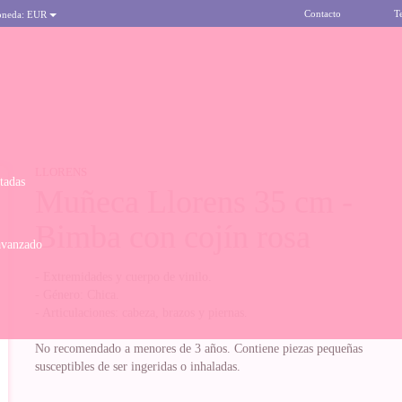
Contacto
T
oneda:
EUR
LLORENS
itadas
Muñeca Llorens 35 cm -
Bimba con cojín rosa
avanzado
- Extremidades y cuerpo de vinilo.
- Género: Chica.
- Articulaciones: cabeza, brazos y piernas.
No recomendado a menores de 3 años. Contiene piezas pequeñas
susceptibles de ser ingeridas o inhaladas.