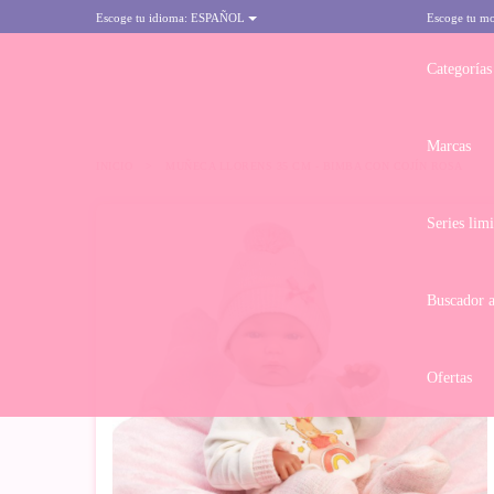
Escoge tu idioma:
ESPAÑOL
Escoge tu m
Categorías
Marcas
INICIO
>
MUÑECA LLORENS 35 CM - BIMBA CON COJÍN ROSA
Series lim
Buscador 
Ofertas