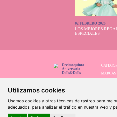
02 FEBRERO 2026
LOS MEJORES REGAL
ESPECIALES
Decimoquinto
CATEGOR
Aniversario
Dolls&Dolls
MARCAS
¡SÍGUENOS!
SERIES 
Utilizamos cookies
BUSCAD
OFERTAS
Usamos cookies y otras técnicas de rastreo para mejo
adecuados, para analizar el tráfico en nuestra web y p