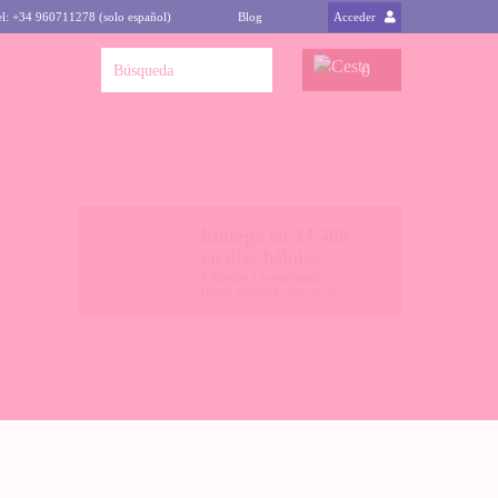
el: +34 960711278 (solo español)
Blog
Acceder
0
Entrega en 24/48h
en días hábiles
* Envíos a la península,
(otros destinos
clica aquí
)