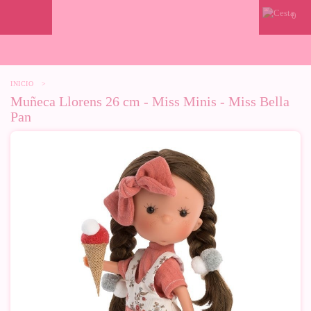
0
INICIO
>
Muñeca Llorens 26 cm - Miss Minis - Miss Bella
Pan