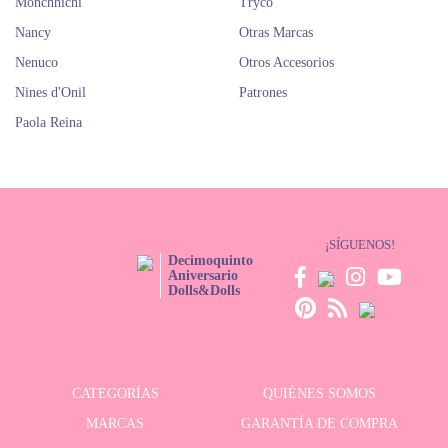
Monchhichi
Tryco
Nancy
Otras Marcas
Nenuco
Otros Accesorios
Nines d'Onil
Patrones
Paola Reina
¡SÍGUENOS!
Decimoquinto
Aniversario
Dolls&Dolls
CATEGORÍAS
QUIÉNES SOMOS
MARCAS
GARANTÍA DE COMPRA