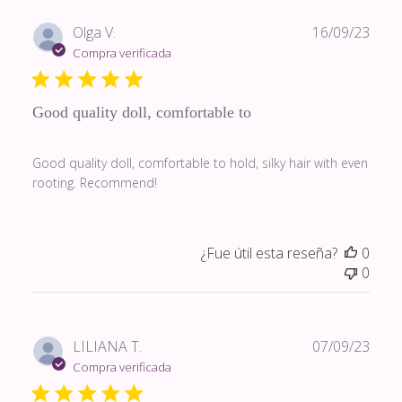
Fech
Olga V.
16/09/23
de
Compra verificada
publi
Good quality doll, comfortable to
Good quality doll, comfortable to hold, silky hair with even
rooting. Recommend!
¿Fue útil esta reseña?
0
0
Fech
LILIANA T.
07/09/23
de
Compra verificada
publi