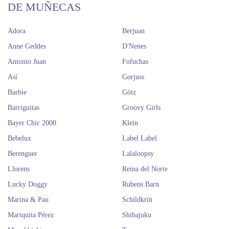
DE MUÑECAS
Adora
Berjuan
Anne Geddes
D'Nenes
Antonio Juan
Fofuchas
Así
Gorjuss
Barbie
Götz
Barriguitas
Groovy Girls
Bayer Chic 2000
Klein
Bebelux
Label Label
Berenguer
Lalaloopsy
Llorens
Reina del Norte
Lucky Doggy
Rubens Barn
Marina & Pau
Schildkröt
Mariquita Pérez
Shibajuku