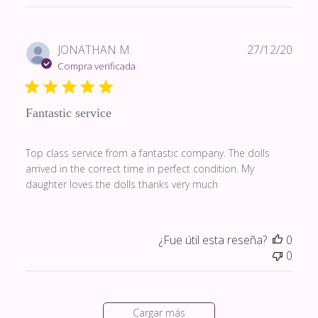
Fech
JONATHAN M.
27/12/20
de
Compra verificada
publi
Fantastic service
Top class service from a fantastic company. The dolls
arrived in the correct time in perfect condition. My
daughter loves the dolls thanks very much
¿Fue útil esta reseña?
0
0
Cargar más