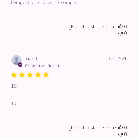
tiempo. Contento con la compra.
¿Fue útil esta reseña?
0
0
Fech
Juan F.
07/12/21
de
Compra verificada
publi
10
10
¿Fue útil esta reseña?
0
0