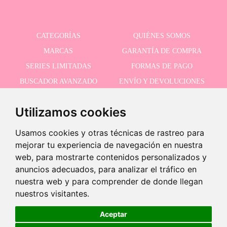
CATEGORÍAS
QUIÉNES SOMOS
MARCAS
GARANTÍA DE COMPRA
SERIES LIMITADAS
FORMAS DE PAGO
BUSCADOR AVANZADO
ENVÍO Y DEVOLUCIONES
OFERTAS
CONTACTO
Utilizamos cookies
Usamos cookies y otras técnicas de rastreo para
RECIBE NUESTRAS ÚLTIMAS NOVEDADES
mejorar tu experiencia de navegación en nuestra
web, para mostrarte contenidos personalizados y
anuncios adecuados, para analizar el tráfico en
nuestra web y para comprender de donde llegan
Acepto la política de privacidad
nuestros visitantes.
Producto descatalogado
Este producto ha sido descatalogado pero puedes ver productos
Aceptar
similares usando el siguiente botón