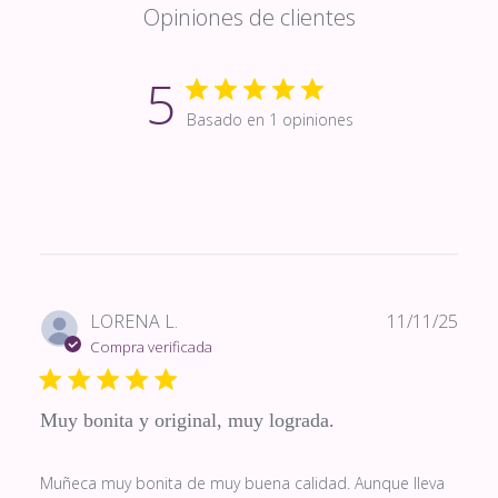
Opiniones de clientes
5
Basado en 1 opiniones
Fech
LORENA L.
11/11/25
de
Compra verificada
publi
Muy bonita y original, muy lograda.
Muñeca muy bonita de muy buena calidad. Aunque lleva