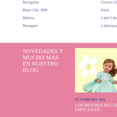
Barriguitas
Groovy Gi
Bayer Chic 2000
Klein
Bebelux
Label Lab
Berenguer
Lalaloops
NOVEDADES Y
MUCHO MÁS
EN NUESTRO
BLOG
02 FEBRERO 2026
LOS MEJORES REGAL
ESPECIALES