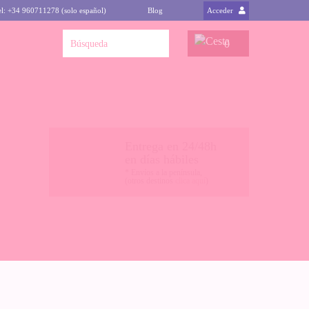
el: +34 960711278 (solo español)
Blog
Acceder
0
Entrega en 24/48h
en días hábiles
* Envíos a la península,
(otros destinos
clica aquí
)