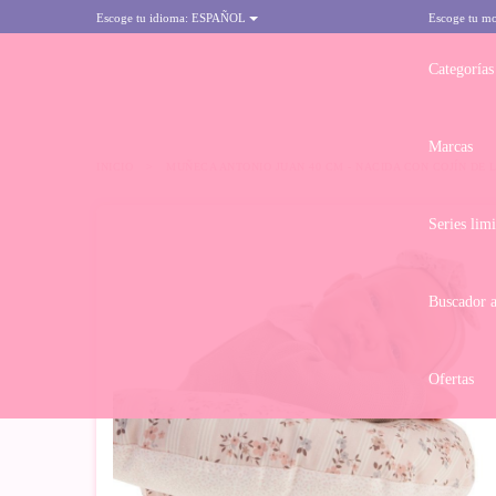
Escoge tu idioma:
ESPAÑOL
Escoge tu m
Categorías
Marcas
INICIO
>
MUÑECA ANTONIO JUAN 40 CM - NACIDA CON COJÍN DE 
Series lim
Buscador 
Ofertas