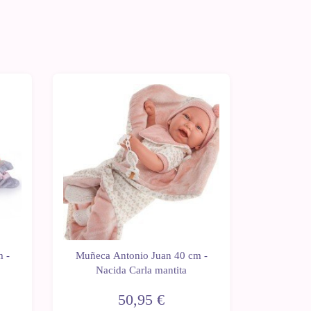
Muñeca 
 -
Muñeca Antonio Juan 40 cm -
Lea con 
Nacida Carla mantita
50,95 €