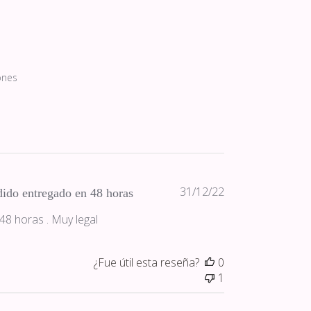
ones
Fecha
31/12/22
ido entregado en 48 horas
de
8 horas . Muy legal
publicación
¿Fue útil esta reseña?
0
1