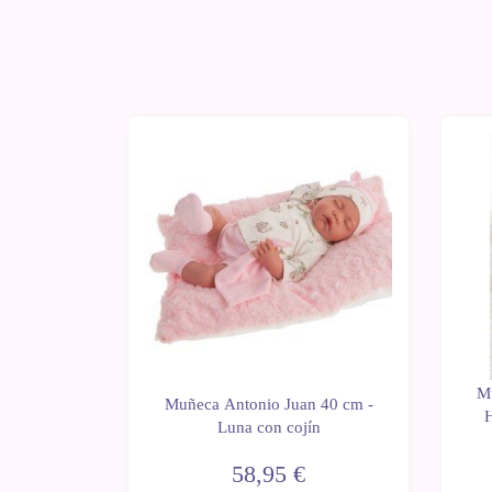
-1
 40 cm -
M
Muñeca Antonio Juan 40 cm -
 verde
H
Luna con cojín
itada
58,95 €