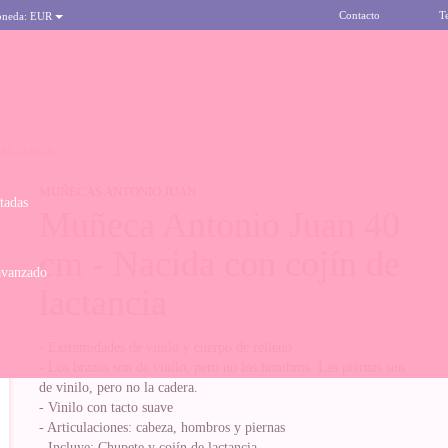
Contacto
T
oneda:
EUR
LACTANCIA
MUÑECAS ANTONIO JUAN
itadas
Muñeca Antonio Juan 40
cm - Nacida con cojín de
avanzado
lactancia
- Extremidades de vinilo y cuerpo de relleno
- Los brazos son de vinilo, pero no los hombros. Las piernas son
de vinilo, pero no la cadera.
- Vinilo con tacto suave
- Articulaciones: cabeza, hombros y piernas
- Incluye: Chupete y cojín de lactancia.