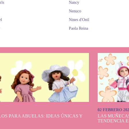
rls
Nancy
Nenuco
el
Nines d'Onil
y
Paola Reina
02 FEBRERO 20
OS PARA ABUELAS: IDEAS ÚNICAS Y
LAS MUÑECA
TENDENCIA E