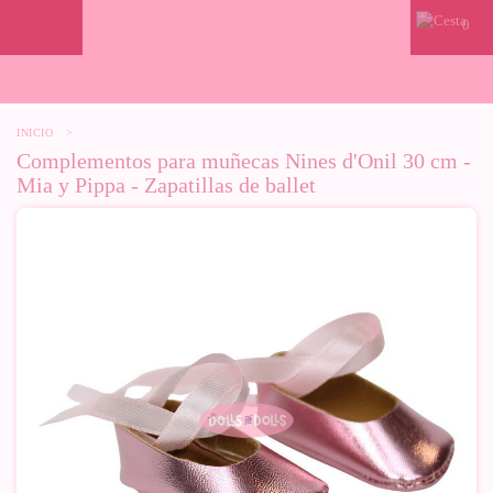
0
INICIO
>
Complementos para muñecas Nines d'Onil 30 cm -
Mia y Pippa - Zapatillas de ballet