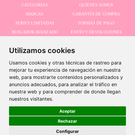
CATEGORÍAS
QUIÉNES SOMOS
MARCAS
GARANTÍA DE COMPRA
SERIES LIMITADAS
FORMAS DE PAGO
BUSCADOR AVANZADO
ENVÍO Y DEVOLUCIONES
OFERTAS
CONTACTO
Utilizamos cookies
Usamos cookies y otras técnicas de rastreo para
RECIBE NUESTRAS ÚLTIMAS NOVEDADES
mejorar tu experiencia de navegación en nuestra
web, para mostrarte contenidos personalizados y
anuncios adecuados, para analizar el tráfico en
nuestra web y para comprender de donde llegan
Acepto la política de privacidad
-
nuestros visitantes.
+
7,95 €
Aceptar
Rechazar
Añadir a carrito
©2026 Dolls And Dolls. Todos los derechos reservados.
Aviso legal
.
Política de cookies
Configurar
EN STOCK