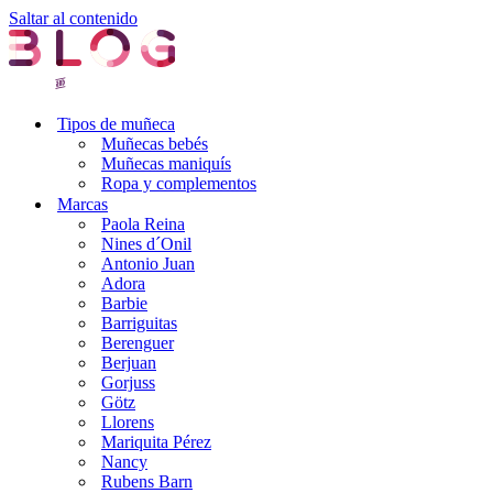
Saltar al contenido
Tipos de muñeca
Muñecas bebés
Muñecas maniquís
Ropa y complementos
Marcas
Paola Reina
Nines d´Onil
Antonio Juan
Adora
Barbie
Barriguitas
Berenguer
Berjuan
Gorjuss
Götz
Llorens
Mariquita Pérez
Nancy
Rubens Barn