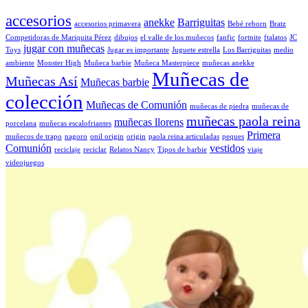
accesorios
anekke
Barriguitas
accesorios primavera
Bebé reborn
Bratz
Competidoras de Mariquita Pérez
dibujos
el valle de los muñecos
fanfic
fortnite
ftalatos
JC
jugar con muñecas
Toys
Jugar es importante
Juguete estrella
Los Barriguitas
medio
ambiente
Monster High
Muñeca barbie
Muñeca Masterpiece
muñecas anekke
Muñecas de
Muñecas Así
Muñecas barbie
colección
Muñecas de Comunión
muñecas de piedra
muñecas de
muñecas paola reina
muñecas llorens
porcelana
muñecas escalofriantes
Primera
muñecos de trapo
nagoro
onil origin
origin
paola reina articuladas
peques
Comunión
vestidos
reciclaje
reciclar
Relatos Nancy
Tipos de barbie
viaje
videojuegos