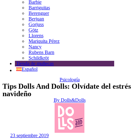
Barbie
Barriguitas
Berenguer
Berjuan
Gorjuss
Götz
Llorens
Mariquita Pérez
Nancy
Rubens Barn
Schildkröt
Tienda de muñecas
Español
Psicología
Tips Dolls And Dolls: Olvídate del estrés
navideño
By
Dolls&Dolls
23 septiembre 2019