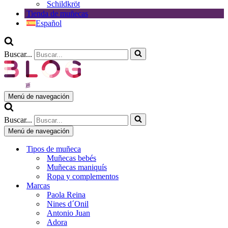
Schildkröt
Tienda de muñecas
Español
Buscar...
Menú de navegación
Buscar...
Menú de navegación
Tipos de muñeca
Muñecas bebés
Muñecas maniquís
Ropa y complementos
Marcas
Paola Reina
Nines d´Onil
Antonio Juan
Adora