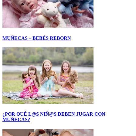
MUÑECAS – BEBÉS REBORN
¿POR QUÉ L@S NIÑ@S DEBEN JUGAR CON
MUÑECAS?