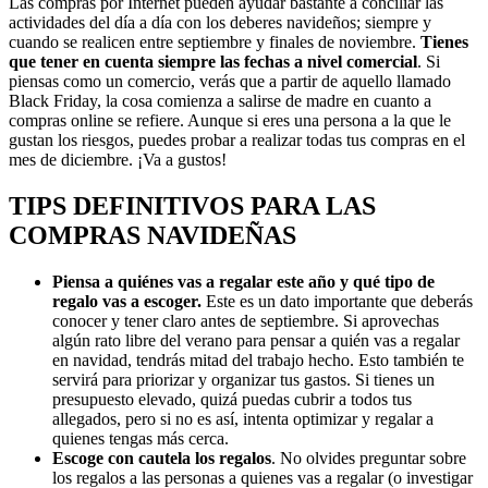
Las compras por Internet pueden ayudar bastante a conciliar las
actividades del día a día con los deberes navideños; siempre y
cuando se realicen entre septiembre y finales de noviembre.
Tienes
que tener en cuenta siempre las fechas a nivel comercial
. Si
piensas como un comercio, verás que a partir de aquello llamado
Black Friday, la cosa comienza a salirse de madre en cuanto a
compras online se refiere. Aunque si eres una persona a la que le
gustan los riesgos, puedes probar a realizar todas tus compras en el
mes de diciembre. ¡Va a gustos!
TIPS DEFINITIVOS PARA LAS
COMPRAS NAVIDEÑAS
Piensa a quiénes vas a regalar este año y qué tipo de
regalo vas a escoger.
Este es un dato importante que deberás
conocer y tener claro antes de septiembre. Si aprovechas
algún rato libre del verano para pensar a quién vas a regalar
en navidad, tendrás mitad del trabajo hecho. Esto también te
servirá para priorizar y organizar tus gastos. Si tienes un
presupuesto elevado, quizá puedas cubrir a todos tus
allegados, pero si no es así, intenta optimizar y regalar a
quienes tengas más cerca.
Escoge con cautela los regalos
. No olvides preguntar sobre
los regalos a las personas a quienes vas a regalar (o investigar